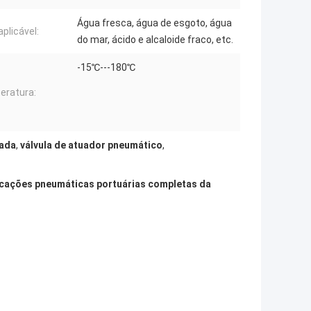
Água fresca, água de esgoto, água
aplicável:
do mar, ácido e alcaloide fraco, etc.
-15℃---180℃
eratura:
rada
,
válvula de atuador pneumático
,
icações pneumáticas portuárias completas da