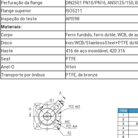
Perfuração da flange
DIN2501 PN10/PN16, ANSI125/150, B
Flange superior
ISO5211
Inspeção do teste
API598
Materiais:
Corpo
Ferro fundido, ferro dútile, WCB, de a
Disco
Iron/WCB/StainlessSteel+PTFE dúti
Haste
416 de aço inoxidável, 420.316
Seat
PTFE
Anel-O
Viton
Transporte por ônibus
PTFE, de bronze