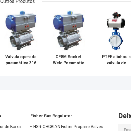
Outros Produtos
Válvula operada
CF8M Socket
PTFE alinhou a
pneumática 316
Weld Pneumatic
válvula de
1000psi de aço
operou a válvula
controle
inoxidável da
operou
pneumática
conexão da linha
pneumaticamente
operada
a válvula de
pneumática do
controle
fluxo da válvul
da borboleta
Dei
s
Fisher Gas Regulator
or de Baixa
HSR-CHGBLYN Fisher Propane Valves