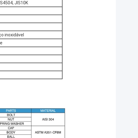
S4504, JIS10K
ço inoxidável
le