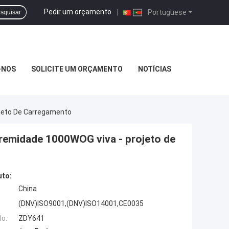
Pedir um orçamento
|
Portuguese
squisar
-NOS
SOLICITE UM ORÇAMENTO
NOTÍCIAS
jeto De Carregamento
remidade 1000WOG viva - projeto de
uto:
China
(DNV)ISO9001,(DNV)ISO14001,CE0035
o:
ZDY641