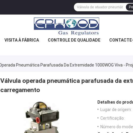
Pe
VISITA À FÁBRICA
CONTROLE DE QUALIDADE
CONTACTE
 Operada Pneumática Parafusada Da Extremidade 1000WOG Viva - Pro
Válvula operada pneumática parafusada da ext
carregamento
Detalhes do prod
Lugar de origem:
Certificação:
Número do model