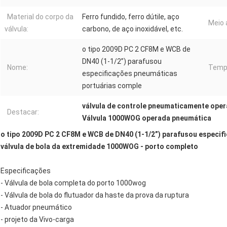
Material do corpo da
Ferro fundido, ferro dútile, aço
Meio 
válvula:
carbono, de aço inoxidável, etc.
o tipo 2009D PC 2 CF8M e WCB de
DN40 (1-1/2”) parafusou
Nome:
Temp
especificações pneumáticas
portuárias comple
válvula de controle pneumaticamente ope
Destacar:
Válvula 1000WOG operada pneumática
o tipo 2009D PC 2 CF8M e WCB de DN40 (1-1/2”) parafusou especif
válvula de bola da extremidade 1000WOG - porto completo
Especificações
- Válvula de bola completa do porto 1000wog
- Válvula de bola do flutuador da haste da prova da ruptura
- Atuador pneumático
- projeto da Vivo-carga