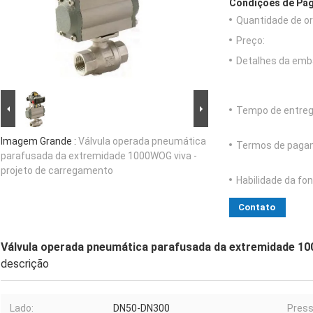
Condições de Pag
Quantidade de o
Preço:
Detalhes da emb
Tempo de entreg
Imagem Grande :
Válvula operada pneumática
Termos de paga
parafusada da extremidade 1000WOG viva -
projeto de carregamento
Habilidade da fon
Contato
Válvula operada pneumática parafusada da extremidade 10
descrição
Lado:
DN50-DN300
Press