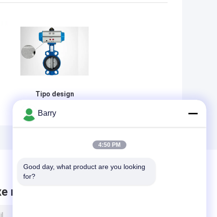
Tipo design
compacto de
Barry
poupança de
energia de pouco
peso operado
pneumático da
4:50 PM
a
bolacha da
válvula
Good day, what product are you looking 
for?
xe mensagem