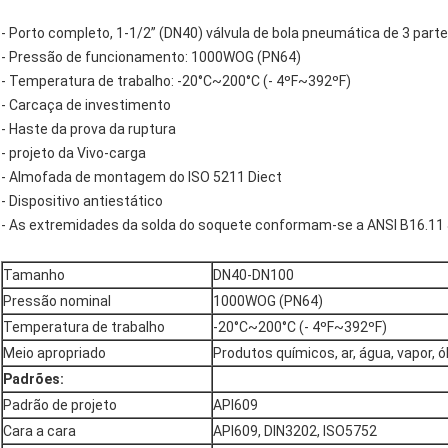
- Porto completo, 1-1/2” (DN40) válvula de bola pneumática de 3 part
- Pressão de funcionamento: 1000WOG (PN64)
- Temperatura de trabalho: -20°C~200°C (- 4ºF~392ºF)
- Carcaça de investimento
- Haste da prova da ruptura
- projeto da Vivo-carga
- Almofada de montagem do ISO 5211 Diect
- Dispositivo antiestático
- As extremidades da solda do soquete conformam-se a ANSI B16.11
Tamanho
DN40-DN100
Pressão nominal
1000WOG (PN64)
Temperatura de trabalho
-20°C~200°C (- 4ºF~392ºF)
Meio apropriado
Produtos químicos, ar, água, vapor, ól
Padrões:
Padrão de projeto
API609
Cara a cara
API609, DIN3202, ISO5752