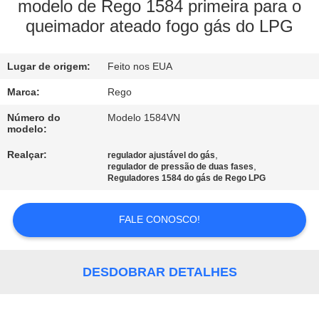
modelo de Rego 1584 primeira para o
queimador ateado fogo gás do LPG
CONTROLE
DE
Lugar de origem:
Feito nos EUA
QUALIDADE
Marca:
Rego
CONTACTE-
Número do
Modelo 1584VN
modelo:
NOS
Realçar:
,
regulador ajustável do gás
,
regulador de pressão de duas fases
Reguladores 1584 do gás de Rego LPG
NOTÍCIAS
FALE CONOSCO!
SOLICITE UM
ORÇAMENTO
DESDOBRAR DETALHES
MAPA