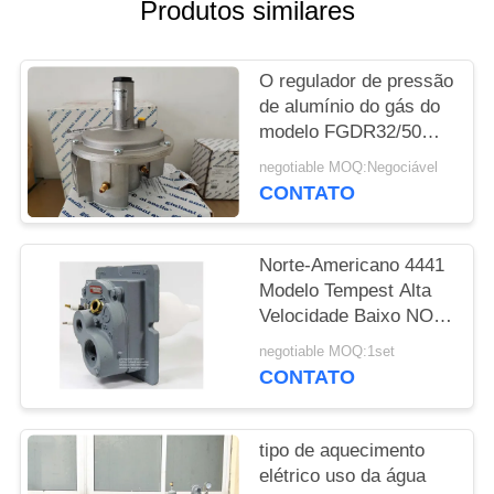
DO
Produtos similares
SITE
O regulador de pressão
de alumínio do gás do
POLÍTICA
modelo FGDR32/50
DE
com construído no
negotiable MOQ:Negociável
PRIVACIDADE
filtro Itália Giuliani
CONTATO
Anello fez
Norte-Americano 4441
Modelo Tempest Alta
Velocidade Baixo NOx
queimador de gás Uso
negotiable MOQ:1set
em queimador de gás
CONTATO
tipo de aquecimento
elétrico uso da água