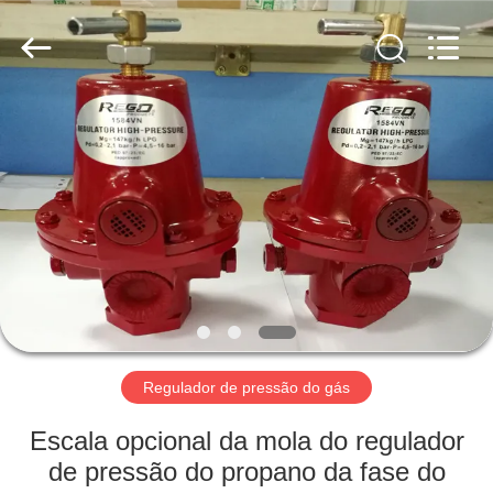
Suzhou
Ephood
Automation
Equipment
Co.,
Ltd..
All
Rights
PARA
Reserved.
CASA
PRODUTOS
SOBRE
NÓS
VISITA
Regulador de pressão do gás
À
Escala opcional da mola do regulador
FÁBRICA
de pressão do propano da fase do