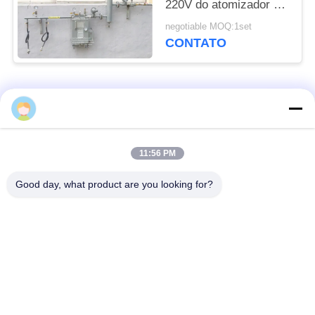
220V do atomizador do
gás do LPG no
negotiable MOQ:1set
queimador de gás
CONTATO
Categorias populares
Todos
Regulador de
11:56 PM
Fisher Gas Regulator
pressão do gás
Good day, what product are you looking for?
Transmissor de
Armadilha de vapor
pressão diferencial
de DSC
Válvula de bola de
válvula de porta da
aço inoxidável
água