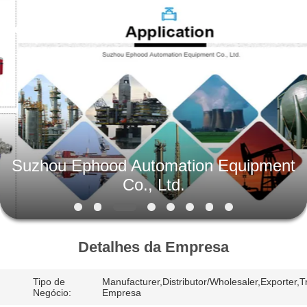
Suzhou
Ephood
Automation
Equipment
Co.,
Ltd..
All
Rights
PARA
Reserved.
CASA
PRODUTOS
Suzhou Ephood Automation Equipment
SOBRE
Co., Ltd.
NÓS
VISITA
Detalhes da Empresa
À
Tipo de
Manufacturer,Distributor/Wholesaler,Exporter,T
FÁBRICA
Negócio:
Empresa