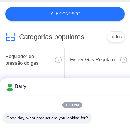
DO
SITE
FALE CONOSCO!
POLÍTICA
Categorias populares
Todos
DE
PRIVACIDADE
Regulador de
Fisher Gas Regulator
pressão do gás
Transmissor de
Armadilha de vapor
Barry
pressão diferencial
de DSC
Válvula de bola de
válvula de porta da
1:19 PM
aço inoxidável
água
Good day, what product are you looking for?
válvula de globo de
válvula de borboleta