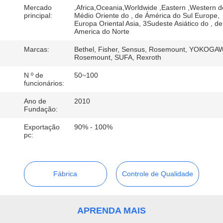
Mercado
,Africa,Oceania,Worldwide ,Eastern ,Western d
principal:
Médio Oriente do , de Ámérica do Sul Europe,
CONTROLE
Europa Oriental Asia, 3Sudeste Asiático do , de
America do Norte
DE
Marcas:
Bethel, Fisher, Sensus, Rosemount, YOKOGA
QUALIDADE
Rosemount, SUFA, Rexroth
N º de
50~100
CONTACTE-
funcionários:
NOS
Ano de
2010
Fundação:
Exportação
90% - 100%
NOTÍCIAS
pc:
SOLICITE UM
Fábrica
Controle de Qualidade
ORÇAMENTO
MAPA
APRENDA MAIS