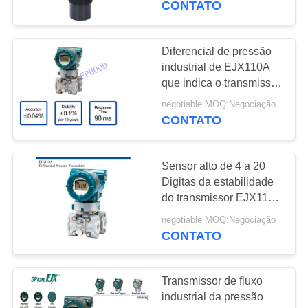
CONTATO
Diferencial de pressão
industrial de EJX110A
que indica o transmissor
para a medida nivelada
negotiable MOQ:Negociação
CONTATO
Sensor alto de 4 a 20
Digitas da estabilidade
do transmissor EJX110A
do indicador de pressão
negotiable MOQ:Negociação
da C.C. do miliampère
CONTATO
Transmissor de fluxo
industrial da pressão