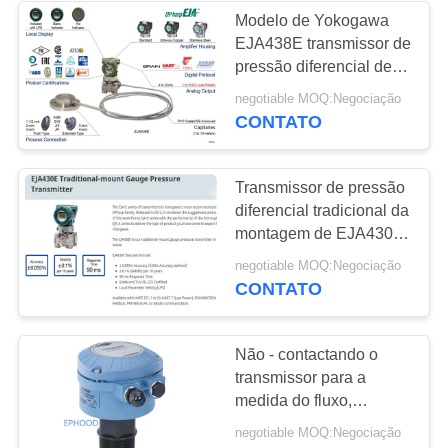
Modelo de Yokogawa
EJA438E transmissor de
pressão diferencial de
3600 libras por
negotiable MOQ:Negociação
polegada quadrada com
CONTATO
selo remoto do
diafragma
Transmissor de pressão
diferencial tradicional da
montagem de EJA430E
do original de Japão
negotiable MOQ:Negociação
CONTATO
Não - contactando o
transmissor para a
medida do fluxo,
transmissor do Dp de
negotiable MOQ:Negociação
pressão com exposição