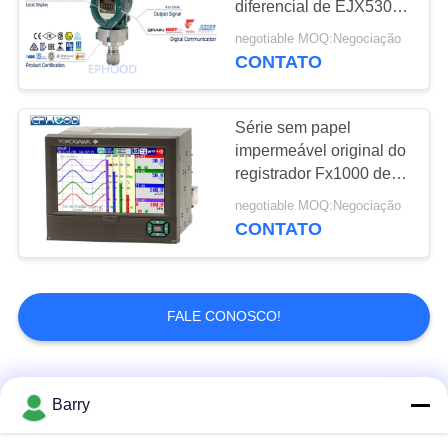
diferencial de EJX530A
com medida exata
negotiable MOQ:Negociação
CONTATO
Série sem papel
impermeável original do
registrador Fx1000 de
Yokogawa Japão com
negotiable MOQ:Negociação
cartão dos Cf
CONTATO
FALE CONOSCO!
Categorias populares
Todos
Barry