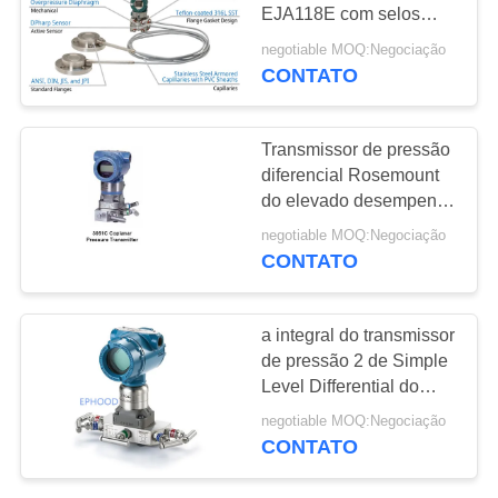
DO
EJA118E com selos
SITE
remotos do diafragma
negotiable MOQ:Negociação
CONTATO
POLÍTICA
DE
Transmissor de pressão
diferencial Rosemount
PRIVACIDADE
do elevado desempenho
3051CD Coplanar
negotiable MOQ:Negociação
CONTATO
a integral do transmissor
de pressão 2 de Simple
Level Differential do
modelo 3051S
negotiable MOQ:Negociação
retransmite o distribuidor
CONTATO
integral