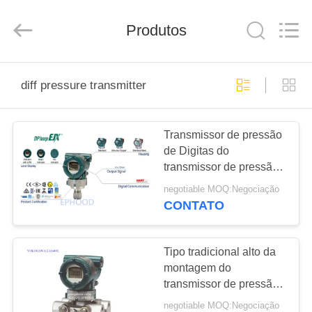
Suzhou
Ephood
Automation
Produtos
Equipment
Co.,
Ltd..
All
Rights
PARA
Reserved.
diff pressure transmitter
CASA
Transmissor de pressão
PRODUTOS
de Digitas do
transmissor de pressão
SOBRE
de High Performance
negotiable MOQ:Negociação
Diff do modelo de
NÓS
CONTATO
EJX630A
VISITA
Tipo tradicional alto da
montagem do
À
transmissor de pressão
FÁBRICA
do calibre de Yokogawa
negotiable MOQ:Negociação