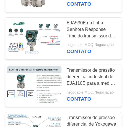
EJA440E
CONTATO
CONTROLE
DE
EJA530E na linha
QUALIDADE
Senhora Response
Time do transmissor de
pressão diferencial 90
negotiable MOQ:Negociação
CONTACTE-
da montagem
CONTATO
NOS
Transmissor de pressão
NOTÍCIAS
diferencial industrial de
EJA110E para a medida
nivelada
SOLICITE UM
negotiable MOQ:Negociação
CONTATO
ORÇAMENTO
Transmissor de pressão
MAPA
diferencial de Yokogawa