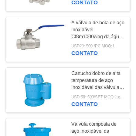
CONTATO
8
Válvula de
A válvula de bola de aço
inoxidável
verificação de aço
Cf8m1000wog da água
Kitz Ss hidráulicos
inoxidável
USD20~500 /PC MOQ:1
rosqueia a válvula de
CONTATO
bola de BSP
Cartucho dobro de alta
9
temperatura de aço
Válvula operada do
inoxidável das válvulas
de bola para a liberação
motor elétrico
USD 50~500/SET MOQ:1 grupo
do ar
CONTATO
Válvula composta de
aço inoxidável da