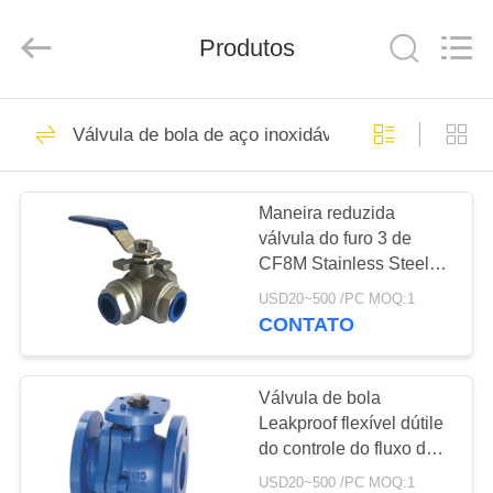
Suzhou
Ephood
Automation
Produtos
Equipment
Co.,
Ltd..
All
Rights
PARA
23
Reserved.
Válvula de bola de aço inoxidável
CASA
Regulador de
pressão do gás
Maneira reduzida
PRODUTOS
válvula do furo 3 de
CF8M Stainless Steel
SOBRE
Ball 1000 libras por
USD20~500 /PC MOQ:1
polegada quadrada com
NÓS
CONTATO
conexão da linha
44
Fisher Gas
VISITA
Válvula de bola
Leakproof flexível dútile
À
Regulator
do controle do fluxo da
FÁBRICA
válvula de bola do ferro
USD20~500 /PC MOQ:1