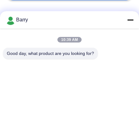
Categorias populares
Todos
Barry
Regulador de
10:39 AM
Fisher Gas Regulator
pressão do gás
Good day, what product are you looking for?
Transmissor de
Armadilha de vapor
pressão diferencial
de DSC
Válvula de bola de
válvula de porta da
aço inoxidável
água
válvula de globo de
válvula de borboleta
aço inoxidável
da água