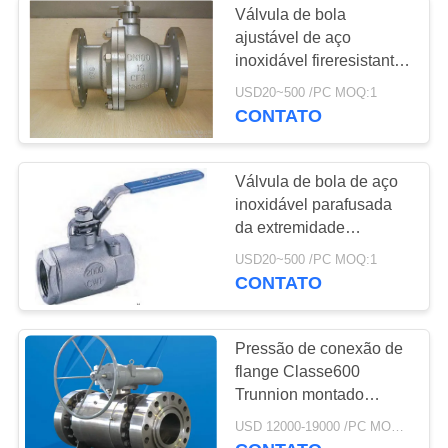
Válvula de bola
Válvula de
ajustável de aço
inoxidável fireresistant
solenoide de
de 316 Ss da válvula de
USD20~500 /PC MOQ:1
bola da flutuação
Rexroth
CONTATO
Válvula de bola de aço
inoxidável parafusada
15
da extremidade
Tenda o interruptor
1500WOG com
USD20~500 /PC MOQ:1
travamento do
CONTATO
de limite
dispositivo
Pressão de conexão de
flange Classe600
Trunnion montado
válvula de esfera Verme
USD 12000-19000 /PC MOQ:1
caixa de engrenagens