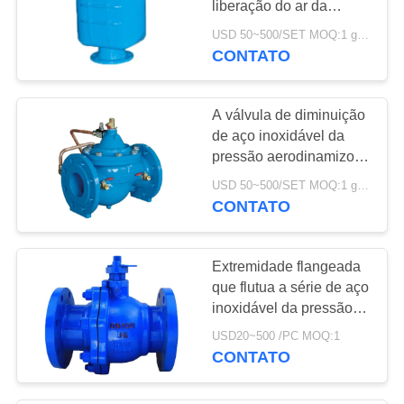
liberação do ar da
5
válvula de bola DN50-
USD 50~500/SET MOQ:1 grupo
válvula operada
DN300 anticorrosiva
CONTATO
pneumática
A válvula de diminuição
de aço inoxidável da
pressão aerodinamizou
o controle do diafragma
USD 50~500/SET MOQ:1 grupo
do corpo de WCB
CONTATO
4
Positioner da
Extremidade flangeada
válvula de Digitas
que flutua a série de aço
inoxidável da pressão
Ta da válvula de bola
USD20~500 /PC MOQ:1
150LB
CONTATO
14