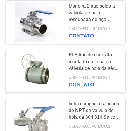
Maneira 2 que solda a
válvula de bola
8
rosqueada de aço
válvula de globo de
inoxidável para o gás e
USD20~500 /PC MOQ:1
a água
CONTATO
aço inoxidável
ELE tipo de conexão
montado da linha da
válvula de bola da série
eixo de aço inoxidável
17
USD20~500 /PC MOQ:1
CONTATO
válvula de borboleta
da água
linha compacta sanitária
do NPT da válvula de
bola de 304 316 Ss com
a gaxeta sem fôlego
USD20~500 /PC MOQ:1
espiral