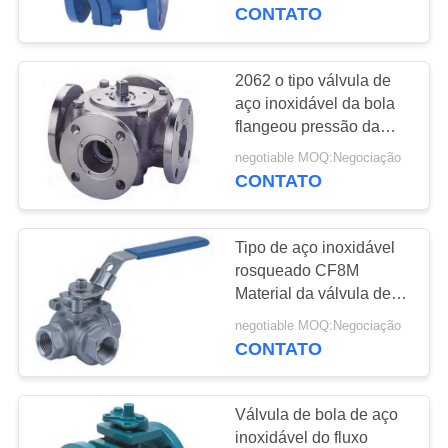
do selo macio
CONTATO
CONTROLE
DE
2062 o tipo válvula de
17
QUALIDADE
aço inoxidável da bola
Transmissor de
flangeou pressão da
maneira 150LB do fim 5
pressão diferencial
negotiable MOQ:Negociação
CONTACTE-
CONTATO
NOS
Tipo de aço inoxidável
NOTÍCIAS
rosqueado CF8M
Material da válvula de
15
bola 1000WOG 2057N
SOLICITE UM
negotiable MOQ:Negociação
Armadilha de vapor
CONTATO
ORÇAMENTO
de DSC
Válvula de bola de aço
MAPA
inoxidável do fluxo