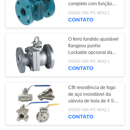
DO
completo com função
SITE
cortada bidirecional
USD20~500 /PC MOQ:1
avaliado completa
CONTATO
25
POLÍTICA
Válvula de bola de
DE
O ferro fundido ajustável
aço inoxidável
flangeou punho
PRIVACIDADE
Lockable opcional da
válvula de bola da
USD20~500 /PC MOQ:1
válvula de bola 2pc
CONTATO
18
Cf8 resistência de fogo
válvula de porta da
de aço inoxidável da
válvula de bola de 4 Ss
água
da válvula de bola 316
USD20~500 /PC MOQ:1
da polegada
CONTATO