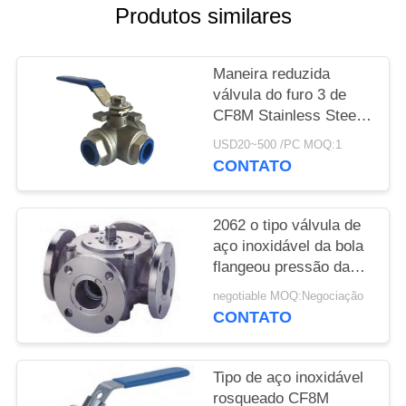
DO
Produtos similares
SITE
Maneira reduzida
POLÍTICA
válvula do furo 3 de
CF8M Stainless Steel
DE
Ball 1000 libras por
USD20~500 /PC MOQ:1
PRIVACIDADE
polegada quadrada
CONTATO
com conexão da linha
2062 o tipo válvula de
aço inoxidável da bola
flangeou pressão da
maneira 150LB do fim
negotiable MOQ:Negociação
5
CONTATO
Tipo de aço inoxidável
rosqueado CF8M