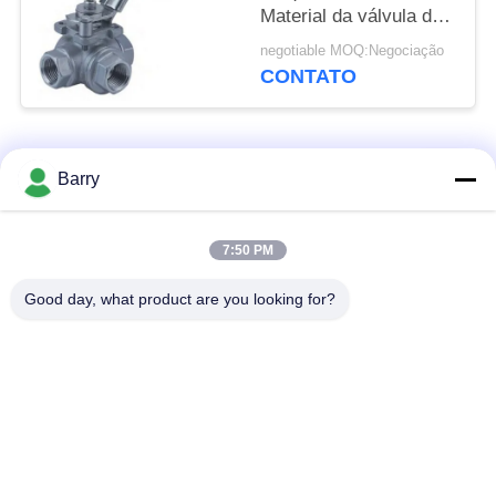
Material da válvula de
bola 1000WOG 2057N
negotiable MOQ:Negociação
CONTATO
Categorias populares
Todos
Barry
Regulador de
7:50 PM
Fisher Gas Regulator
pressão do gás
Good day, what product are you looking for?
Transmissor de
Armadilha de vapor
pressão diferencial
de DSC
Válvula de bola de
válvula de porta da
aço inoxidável
água