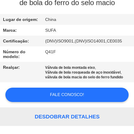
de bola do ferro do selo macio
CONTROLE
Lugar de origem:
China
DE
QUALIDADE
Marca:
SUFA
Certificação:
(DNV)ISO9001,(DNV)ISO14001,CE0035
CONTACTE-
Número do
Q41F
modelo:
NOS
Realçar:
,
Válvula de bola montada eixo
,
Válvula de bola rosqueada de aço inoxidável
NOTÍCIAS
válvula de bola macia do selo do ferro fundido
FALE CONOSCO!
SOLICITE UM
ORÇAMENTO
DESDOBRAR DETALHES
MAPA