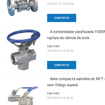
2023-01-31 15:24:08
CONTATO
A extremidade parafusada 1500W
ruptura da válvula de bola
Leia mais
2019-04-18 15:25:02
CONTATO
linha compacta sanitária do NPT 
sem fôlego espiral
Leia mais
2019-04-18 15:25:02