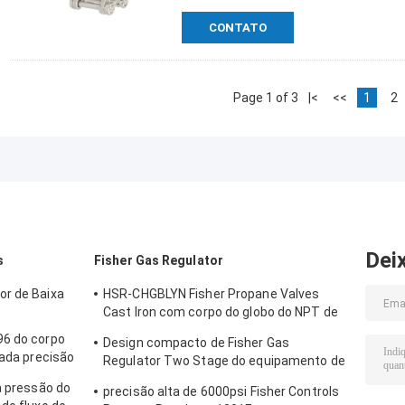
CONTATO
Page 1 of 3
|<
<<
1
2
Dei
s
Fisher Gas Regulator
or de Baixa
HSR-CHGBLYN Fisher Propane Valves
Cast Iron com corpo do globo do NPT de
1 polegada
96 do corpo
Design compacto de Fisher Gas
vada precisão
Regulator Two Stage do equipamento de
ás da fase
aquecimento do gás
a pressão do
precisão alta de 6000psi Fisher Controls