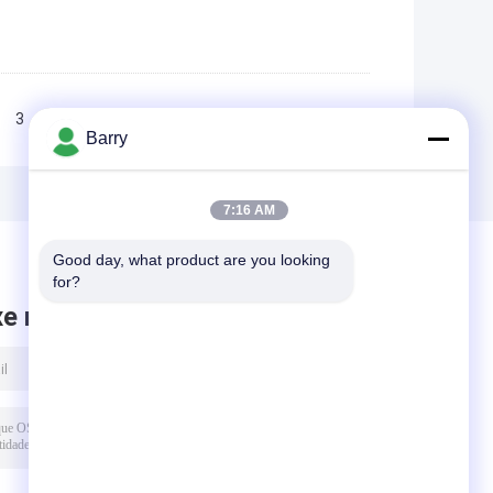
3
>>
>|
Barry
7:16 AM
Good day, what product are you looking 
for?
xe mensagem