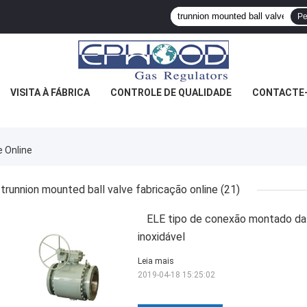
Pe
VISITA À FÁBRICA
CONTROLE DE QUALIDADE
CONTACTE
e Online
trunnion mounted ball valve fabricação online
(21)
ELE tipo de conexão montado da l
inoxidável
Leia mais
2019-04-18 15:25:02