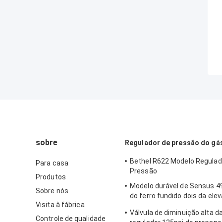
sobre
Regulador de pressão do gá
Bethel R622 Modelo Regulad
Para casa
Pressão
Produtos
Modelo durável de Sensus 4
Sobre nós
do ferro fundido dois da ele
Visita à fábrica
doméstica do regulador do g
Válvula de diminuição alta d
Controle de qualidade