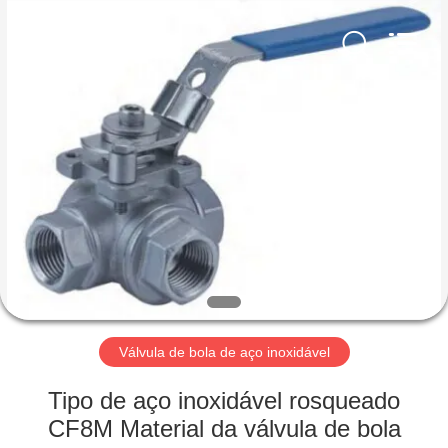
Suzhou
Ephood
Automation
Equipment
Co.,
Ltd..
All
Rights
PARA
Reserved.
CASA
PRODUTOS
SOBRE
NÓS
VISITA
Válvula de bola de aço inoxidável
À
Tipo de aço inoxidável rosqueado
FÁBRICA
CF8M Material da válvula de bola