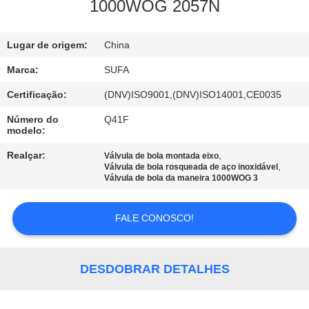
1000WOG 2057N
CONTROLE
Lugar de origem:
China
DE
QUALIDADE
Marca:
SUFA
Certificação:
(DNV)ISO9001,(DNV)ISO14001,CE0035
CONTACTE-
Número do
Q41F
modelo:
NOS
Realçar:
,
Válvula de bola montada eixo
,
Válvula de bola rosqueada de aço inoxidável
NOTÍCIAS
Válvula de bola da maneira 1000WOG 3
FALE CONOSCO!
SOLICITE UM
ORÇAMENTO
DESDOBRAR DETALHES
MAPA