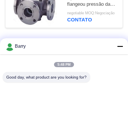
flangeou pressão da
maneira 150LB do fim
negotiable MOQ:Negociação
5
CONTATO
Categorias populares
Todos
Barry
Regulador de
5:48 PM
Fisher Gas Regulator
pressão do gás
Good day, what product are you looking for?
Transmissor de
Armadilha de vapor
pressão diferencial
de DSC
Válvula de bola de
válvula de porta da
aço inoxidável
água