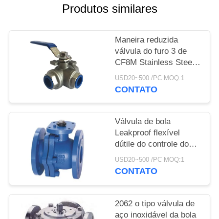
DO
Produtos similares
SITE
Maneira reduzida
POLÍTICA
válvula do furo 3 de
CF8M Stainless Steel
DE
Ball 1000 libras por
USD20~500 /PC MOQ:1
PRIVACIDADE
polegada quadrada
CONTATO
com conexão da linha
Válvula de bola
Leakproof flexível
dútile do controle do
fluxo da válvula de bola
USD20~500 /PC MOQ:1
do ferro do selo macio
CONTATO
2062 o tipo válvula de
aço inoxidável da bola