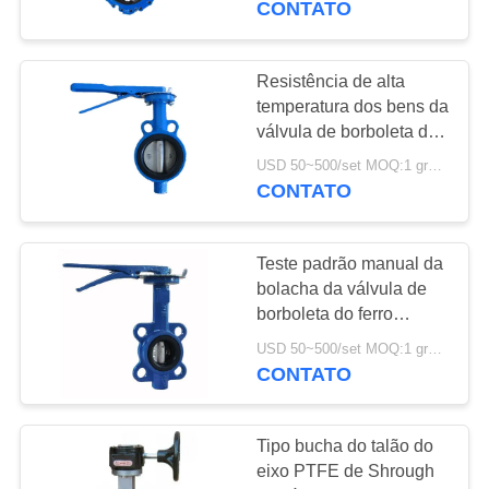
CONTATO
8
Válvula de
Resistência de alta
temperatura dos bens da
verificação de aço
válvula de borboleta da
água da bolacha de dois
inoxidável
USD 50~500/set MOQ:1 grupo
furos
CONTATO
Teste padrão manual da
9
bolacha da válvula de
Válvula operada do
borboleta do ferro
fundido com a
motor elétrico
USD 50~500/set MOQ:1 grupo
extremidade flexível da
CONTATO
flange
Tipo bucha do talão do
eixo PTFE de Shrough