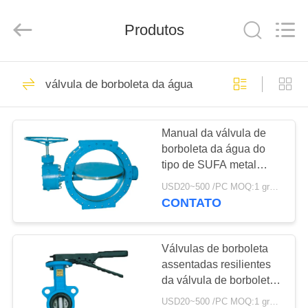
Suzhou
Ephood
Automation
Produtos
Equipment
Co.,
Ltd..
All
Rights
PARA
23
Reserved.
válvula de borboleta da água
CASA
Regulador de
pressão do gás
Manual da válvula de
PRODUTOS
borboleta da água do
tipo de SUFA metal
SOBRE
flangeado dobro do
USD20~500 /PC MOQ:1 grupo
grande ao metal
NÓS
CONTATO
assentado
44
Fisher Gas
VISITA
Válvulas de borboleta
assentadas resilientes
À
Regulator
da válvula de borboleta
FÁBRICA
de Flowseal da estrutura
USD20~500 /PC MOQ:1 grupo