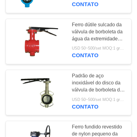
compacta
CONTATO
CONTROLE
DE
Ferro dútile sulcado da
17
QUALIDADE
válvula de borboleta da
Transmissor de
água da extremidade
motorizado para o
pressão diferencial
USD 50~500/set MOQ:1 grupo
CONTACTE-
produto químico médio
CONTATO
NOS
Padrão de aço
NOTÍCIAS
inoxidável do disco da
válvula de borboleta do
15
corpo do selo do metal
SOLICITE UM
USD 50~500/set MOQ:1 grupo
Armadilha de vapor
com punho
CONTATO
ORÇAMENTO
de DSC
Ferro fundido revestido
MAPA
de nylon pequeno da