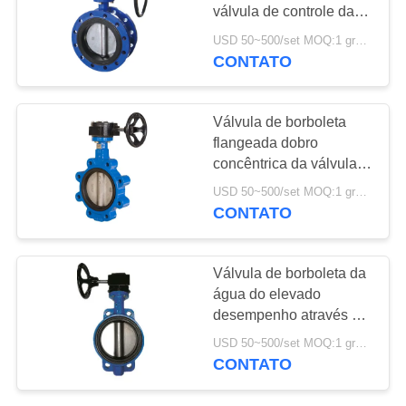
DO
válvula de controle da
SITE
borboleta da válvula de
USD 50~500/set MOQ:1 grupo
borboleta da água
CONTATO
25
POLÍTICA
Válvula de bola de
DE
Válvula de borboleta
aço inoxidável
flangeada dobro
PRIVACIDADE
concêntrica da válvula
de borboleta do
USD 50~500/set MOQ:1 grupo
tamanho padrão
CONTATO
18
Válvula de borboleta da
válvula de porta da
água do elevado
desempenho através da
água
válvula de borboleta
USD 50~500/set MOQ:1 grupo
assentada metal do eixo
CONTATO