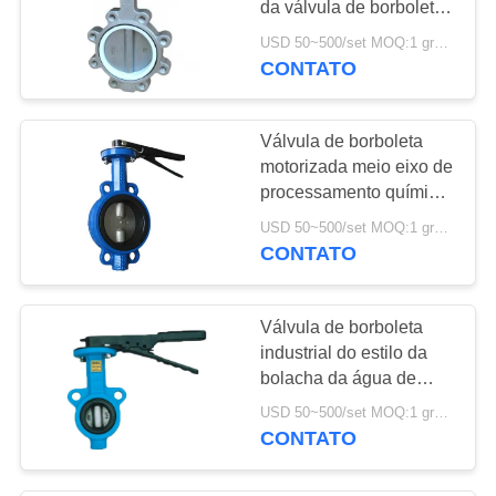
da válvula de borboleta
5
da água sem Pin
USD 50~500/set MOQ:1 grupo
válvula operada
CONTATO
pneumática
Válvula de borboleta
motorizada meio eixo de
processamento química
da válvula de borboleta
USD 50~500/set MOQ:1 grupo
da água
CONTATO
4
Positioner da
Válvula de borboleta
válvula de Digitas
industrial do estilo da
bolacha da água de
esgoto da válvula de
USD 50~500/set MOQ:1 grupo
borboleta da água DN65
CONTATO
14