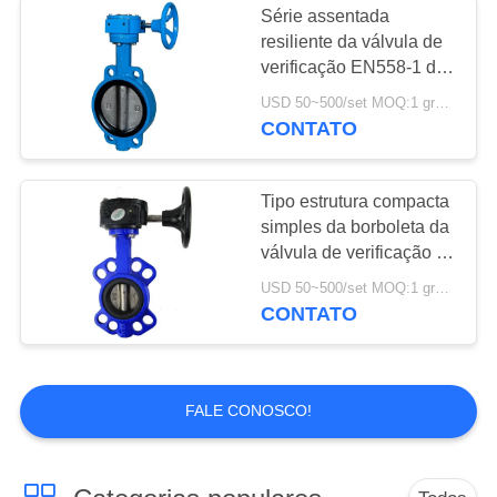
Série assentada
Válvula de
resiliente da válvula de
verificação EN558-1 da
solenoide de
borboleta da bolacha
USD 50~500/set MOQ:1 grupo
cara a cara
Rexroth
CONTATO
Tipo estrutura compacta
simples da borboleta da
15
válvula de verificação da
Tenda o interruptor
braçadeira da
USD 50~500/set MOQ:1 grupo
engrenagem de sem-fim
CONTATO
de limite
de D371X
FALE CONOSCO!