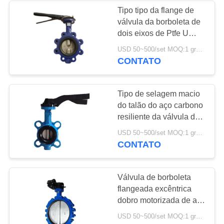
Tipo tipo da flange de
válvula da borboleta de
8
dois eixos de Ptfe U
válvula de globo de
para a pressão de água
USD 50~500/set MOQ:1 grupo
de regulamento
CONTATO
aço inoxidável
Tipo de selagem macio
do talão do aço carbono
resiliente da válvula de
borboleta da água de
17
USD 50~500/set MOQ:1 grupo
Seat
CONTATO
válvula de borboleta
da água
Válvula de borboleta
flangeada excêntrica
dobro motorizada de aço
inoxidável da válvula de
USD 50~500/set MOQ:1 grupo
borboleta