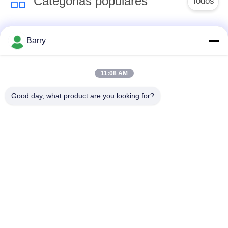
Categorias populares
Todos
Regulador de
Barry
Fisher Gas Regulator
pressão do gás
11:08 AM
Transmissor de
Armadilha de vapor
pressão diferencial
de DSC
Good day, what product are you looking for?
Válvula de bola de
válvula de porta da
aço inoxidável
água
válvula de globo de
válvula de borboleta
aço inoxidável
da água
Subscreva