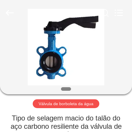
Suzhou
Ephood
Automation
Equipment
Co.,
Ltd..
All
Rights
PARA
Reserved.
CASA
PRODUTOS
SOBRE
NÓS
VISITA
Válvula de borboleta da água
À
Tipo de selagem macio do talão do
FÁBRICA
aço carbono resiliente da válvula de