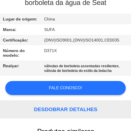
borboleta da água de Seat
CONTROLE
Lugar de origem:
China
DE
QUALIDADE
Marca:
SUFA
Certificação:
(DNV)ISO9001,(DNV)ISO14001,CE0035
CONTACTE-
Número do
D371X
modelo:
NOS
Realçar:
,
válvulas de borboleta assentadas resilientes
válvula de borboleta do estilo da bolacha
NOTÍCIAS
FALE CONOSCO!
SOLICITE UM
ORÇAMENTO
DESDOBRAR DETALHES
MAPA