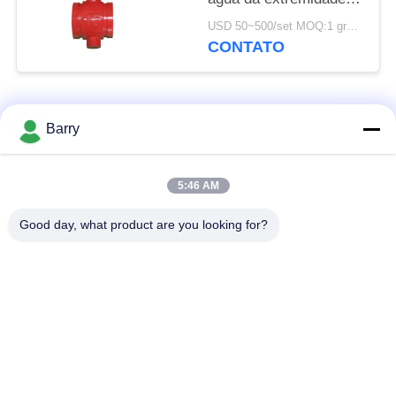
motorizado para o
USD 50~500/set MOQ:1 grupo
produto químico médio
CONTATO
Categorias populares
Todos
Barry
Regulador de
5:46 AM
Fisher Gas Regulator
pressão do gás
Good day, what product are you looking for?
Transmissor de
Armadilha de vapor
pressão diferencial
de DSC
Válvula de bola de
válvula de porta da
aço inoxidável
água