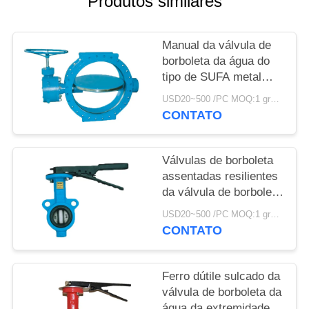
Produtos similares
DO
SITE
Manual da válvula de
borboleta da água do
POLÍTICA
tipo de SUFA metal
DE
flangeado dobro do
USD20~500 /PC MOQ:1 grupo
grande ao metal
PRIVACIDADE
CONTATO
assentado
Válvulas de borboleta
assentadas resilientes
da válvula de borboleta
de Flowseal da
USD20~500 /PC MOQ:1 grupo
estrutura compacta
CONTATO
Ferro dútile sulcado da
válvula de borboleta da
água da extremidade