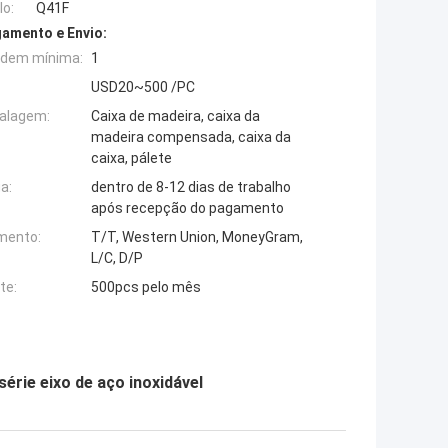
o:
Q41F
amento e Envio:
rdem mínima:
1
USD20~500 /PC
alagem:
Caixa de madeira, caixa da
madeira compensada, caixa da
caixa, pálete
a:
dentro de 8-12 dias de trabalho
após recepção do pagamento
mento:
T/T, Western Union, MoneyGram,
L/C, D/P
te:
500pcs pelo mês
série eixo de aço inoxidável