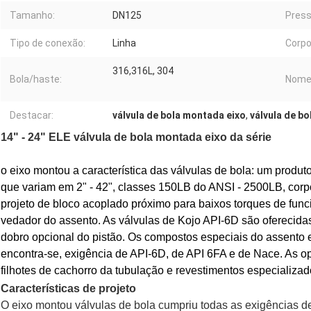
Tamanho:
DN125
Press
Tipo de conexão:
Linha
Corpo
316,316L, 304
Bola/haste:
Nome
Destacar:
válvula de bola montada eixo
,
válvula de b
14" - 24" ELE válvula de bola montada eixo da série
o eixo montou a característica das válvulas de bola: um produt
que variam em 2" - 42", classes 150LB do ANSI - 2500LB, corp
projeto de bloco acoplado próximo para baixos torques de func
vedador do assento. As válvulas de Kojo API-6D são oferecida
dobro opcional do pistão. Os compostos especiais do assento 
encontra-se, exigência de API-6D, de API 6FA e de Nace. As o
filhotes de cachorro da tubulação e revestimentos especializad
Características de projeto
O eixo montou válvulas de bola cumpriu todas as exigências d