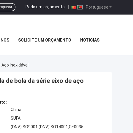
Pedir um orçamento
|
Portuguese
squisar
-NOS
SOLICITE UM ORÇAMENTO
NOTÍCIAS
 Aço Inoxidável
a de bola da série eixo de aço
uto:
China
SUFA
(DNV)ISO9001,(DNV)ISO14001,CE0035