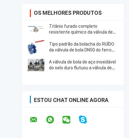
OS MELHORES PRODUTOS
Titânio furado completo
resistente químico da válvula de
bola de três partes ou material dos
Ss
Tipo padrão da bolacha do RUÍDO
da válvula de bola DN50 do ferro
fundido 1.6Mpa antiestático
A válvula de bola de aço inoxidável
do selo duro flutuou a válvula de
bola a mola
ESTOU CHAT ONLINE AGORA