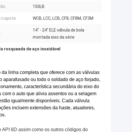
ão:
150LB
/capota:
WCB, LCC, LCB, CF8, CF8M, CF3M
14" - 24" ELE válvula de bola
:
montada eixo da série
ola rosqueada de aço inoxidável
o da linha completa que oferece com as válvulas
o aparafusado ou todo o soldado de aço forjado,
ionamento, característica secundária do eixo do
s com o auto que alivia assentos ou a selagem
estão igualmente disponíveis. Cada válvula
pções incluem extensões da haste, atuadores,
os.
e API 6D assim como os outros códigos do