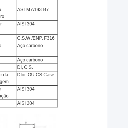
o
ASTM A193-B7
iro
r
AISI 304
C.S.W /ENP, F316
a
Aço carbono
Aço carbono
DI, C.S.
r da
DIor, OU CS.Case
agem
e
AISI 304
cação
AISI 304