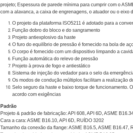
projeto; Espessura de parede mínima para cumprir com o ASME
com a alavanca, a caixa de engrenagens, o atuador ou o eixo 
O projeto da plataforma ISO5211 é adotado para a conven
Função dobro do bloco e do sangramento
Projeto antiexplosivo da haste
O furo do equilíbrio de pressão é fornecido na bola de aç
O corpo é fornecido com um dispositivo limpando a cavid
Função automática do relevo de pressão
Projeto à prova de fogo e antiestático
Sistema de injeção do vedador para o selo da emergênci
Os modos de condução múltiplos facilitam a realização d
Selo seguro da haste e baixo torque de funcionamento. O 
acordo com exigências
Padrão
Projeto & padrão de fabricação: API 608, API 6D, ASME B16.34
Cara a cara: ASME B16.10, API 6D, RUÍDO 3202
Tamanho da conexão da flange: ASME B16.5, ASME B16.47,