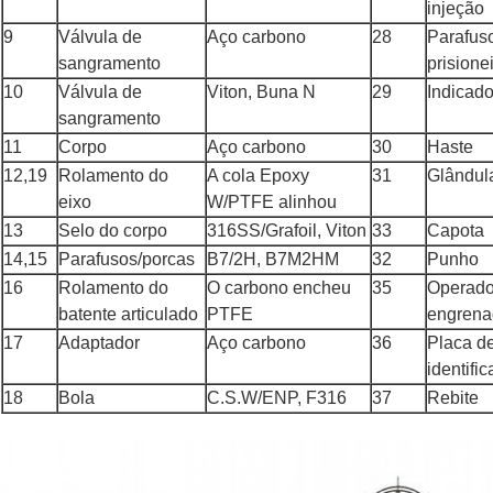
injeção
9
Válvula de
Aço carbono
28
Parafus
sangramento
prisione
10
Válvula de
Viton, Buna N
29
Indicado
sangramento
11
Corpo
Aço carbono
30
Haste
12,19
Rolamento do
A cola Epoxy
31
Glândul
eixo
W/PTFE alinhou
13
Selo do corpo
316SS/Grafoil, Viton
33
Capota
14,15
Parafusos/porcas
B7/2H, B7M2HM
32
Punho
16
Rolamento do
O carbono encheu
35
Operado
batente articulado
PTFE
engren
17
Adaptador
Aço carbono
36
Placa d
identifi
18
Bola
C.S.W/ENP, F316
37
Rebite