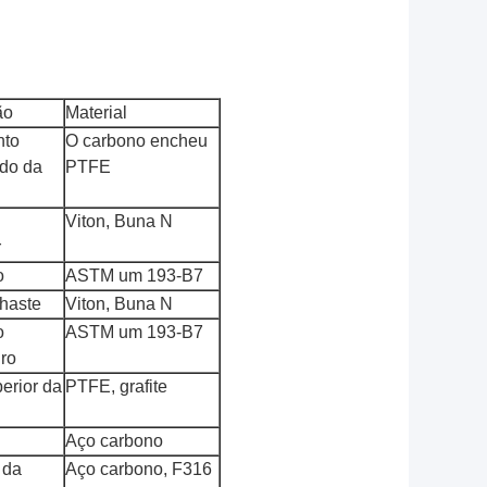
ão
Material
nto
O carbono encheu
do da
PTFE
Viton, Buna N
r
o
ASTM um 193-B7
 haste
Viton, Buna N
o
ASTM um 193-B7
iro
erior da
PTFE, grafite
Aço carbono
 da
Aço carbono, F316