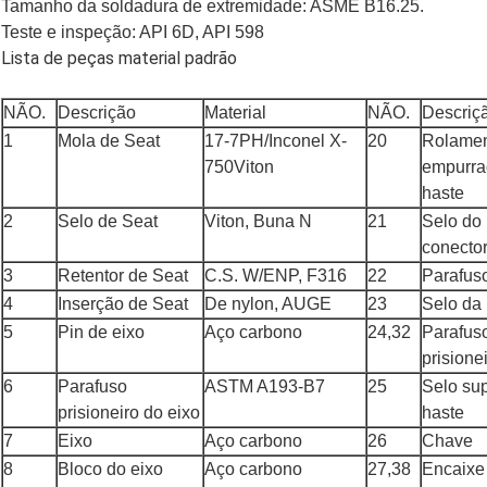
Tamanho da soldadura de extremidade: ASME B16.25.
Teste e inspeção: API 6D, API 598
Lista de peças material padrão
NÃO.
Descrição
Material
NÃO.
Descriç
1
Mola de Seat
17-7PH/Inconel X-
20
Rolame
750Viton
empurra
haste
2
Selo de Seat
Viton, Buna N
21
Selo do
conecto
3
Retentor de Seat
C.S. W/ENP, F316
22
Parafus
4
Inserção de Seat
De nylon, AUGE
23
Selo da
5
Pin de eixo
Aço carbono
24,32
Parafus
prisione
6
Parafuso
ASTM A193-B7
25
Selo sup
prisioneiro do eixo
haste
7
Eixo
Aço carbono
26
Chave
8
Bloco do eixo
Aço carbono
27,38
Encaixe