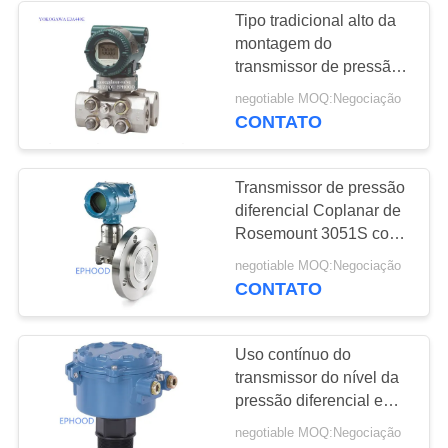
Tipo tradicional alto da
montagem do
transmissor de pressão
do calibre de Yokogawa
negotiable MOQ:Negociação
EJA440E
CONTATO
Transmissor de pressão
diferencial Coplanar de
Rosemount 3051S com
selo 1199 do diafragma
negotiable MOQ:Negociação
CONTATO
Uso contínuo do
transmissor do nível da
pressão diferencial em
áreas perigosas
negotiable MOQ:Negociação