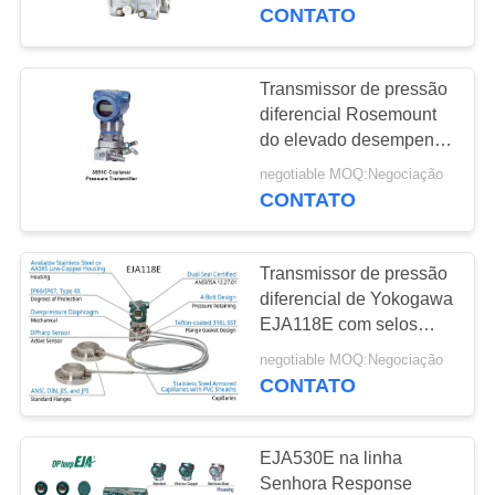
da C.C. do miliampère
CONTATO
CONTROLE
DE
Transmissor de pressão
QUALIDADE
diferencial Rosemount
do elevado desempenho
3051CD Coplanar
negotiable MOQ:Negociação
CONTACTE-
CONTATO
NOS
Transmissor de pressão
NOTÍCIAS
diferencial de Yokogawa
EJA118E com selos
remotos do diafragma
SOLICITE UM
negotiable MOQ:Negociação
CONTATO
ORÇAMENTO
EJA530E na linha
MAPA
Senhora Response