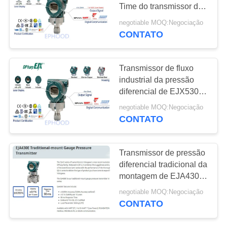
DO
Time do transmissor de
SITE
pressão diferencial 90
negotiable MOQ:Negociação
da montagem
CONTATO
POLÍTICA
DE
Transmissor de fluxo
industrial da pressão
PRIVACIDADE
diferencial de EJX530A
com medida exata
negotiable MOQ:Negociação
CONTATO
Transmissor de pressão
diferencial tradicional da
montagem de EJA430E
do original de Japão
negotiable MOQ:Negociação
CONTATO