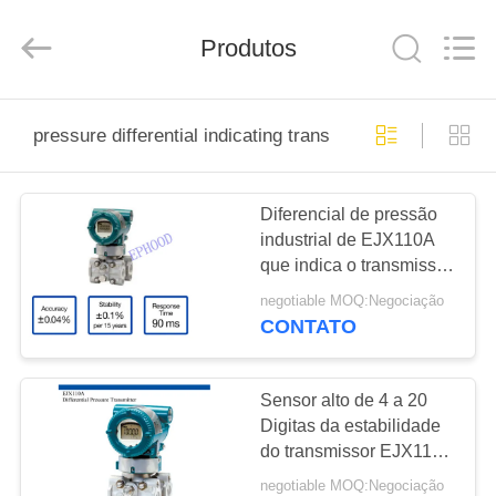
Suzhou
Ephood
Automation
Produtos
Equipment
Co.,
Ltd..
All
Rights
PARA
Reserved.
pressure differential indicating transmitter
CASA
Diferencial de pressão
PRODUTOS
industrial de EJX110A
que indica o transmissor
SOBRE
para a medida nivelada
negotiable MOQ:Negociação
NÓS
CONTATO
VISITA
Sensor alto de 4 a 20
Digitas da estabilidade
À
do transmissor EJX110A
FÁBRICA
do indicador de pressão
negotiable MOQ:Negociação