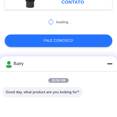
CONTATO
loading...
FALE CONOSCO!
Categorias populares
Todos
Barry
Regulador de
10:59 AM
Fisher Gas Regulator
pressão do gás
Good day, what product are you looking for?
Transmissor de
Armadilha de vapor
pressão diferencial
de DSC