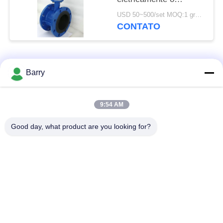
tamanho padrão da
USD 50~500/set MOQ:1 grupo
válvula da água
CONTATO
Categorias populares
Todos
Barry
Regulador de
9:54 AM
Fisher Gas Regulator
pressão do gás
Good day, what product are you looking for?
Transmissor de
Armadilha de vapor
pressão diferencial
de DSC
Válvula de bola de
válvula de porta da
aço inoxidável
água