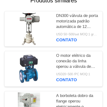
Produtos similares
DO
SITE
DN300 válvula de porta
motorizada padrão
POLÍTICA
automática de 12
DE
polegadas com atuador
USD 50~500/set MOQ:1 grupo
elétrico
PRIVACIDADE
CONTATO
O motor elétrico da
conexão da linha
operou a válvula de
bola alinhada do flúor
USD20~500 /PC MOQ:1
da válvula
CONTATO
A borboleta dobro da
flange operou
eletricamente o