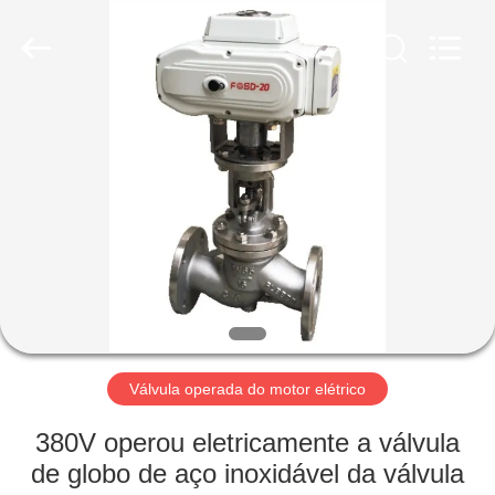
Suzhou
Ephood
Automation
Equipment
Co.,
Ltd..
All
Rights
PARA
Reserved.
CASA
PRODUTOS
SOBRE
NÓS
VISITA
Válvula operada do motor elétrico
À
380V operou eletricamente a válvula
FÁBRICA
de globo de aço inoxidável da válvula