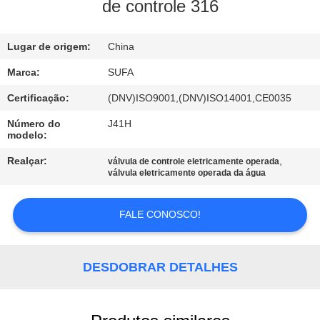
de controle 316
CONTROLE
Lugar de origem:
China
DE
QUALIDADE
Marca:
SUFA
Certificação:
(DNV)ISO9001,(DNV)ISO14001,CE0035
CONTACTE-
Número do
J41H
modelo:
NOS
Realçar:
,
válvula de controle eletricamente operada
válvula eletricamente operada da água
NOTÍCIAS
FALE CONOSCO!
SOLICITE UM
ORÇAMENTO
DESDOBRAR DETALHES
MAPA