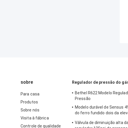
sobre
Regulador de pressão do gá
Bethel R622 Modelo Regulad
Para casa
Pressão
Produtos
Modelo durável de Sensus 4
Sobre nós
do ferro fundido dois da ele
Visita à fábrica
doméstica do regulador do g
Válvula de diminuição alta d
Controle de qualidade