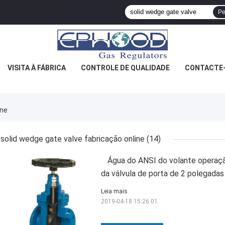
Pe
VISITA À FÁBRICA
CONTROLE DE QUALIDADE
CONTACTE
ine
solid wedge gate valve fabricação online
(14)
Água do ANSI do volante operaçã
da válvula de porta de 2 polegadas
Leia mais
2019-04-18 15:26:01