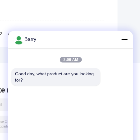
2
>>
>|
Barry
2:09 AM
Good day, what product are you looking 
for?
xe mensagem