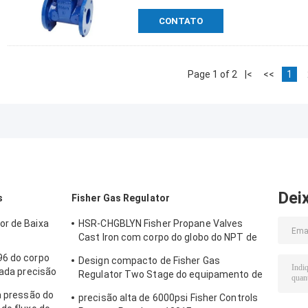
CONTATO
Page 1 of 2
|<
<<
1
Dei
s
Fisher Gas Regulator
or de Baixa
HSR-CHGBLYN Fisher Propane Valves
Cast Iron com corpo do globo do NPT de
1 polegada
96 do corpo
Design compacto de Fisher Gas
vada precisão
Regulator Two Stage do equipamento de
ás da fase
aquecimento do gás
a pressão do
precisão alta de 6000psi Fisher Controls