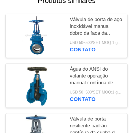
Produtos similares
DO
SITE
Válvula de porta de aço
inoxidável manual
POLÍTICA
dobro da faca da
DE
válvula de porta da
USD 50~500/SET MOQ:1 grupo
água da flange
PRIVACIDADE
CONTATO
Água do ANSI do
volante operação
manual contínua de
válvula de porta da
USD 50~500/SET MOQ:1 grupo
cunha da válvula de
CONTATO
porta de 2 polegadas
Válvula de porta
resiliente padrão
contínua da cunha da