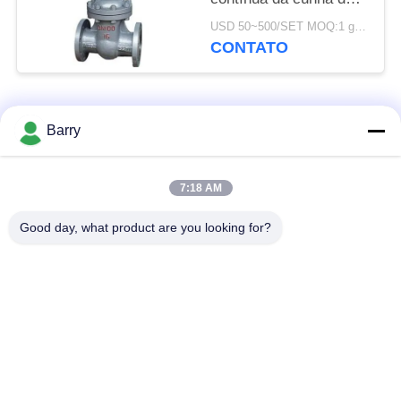
válvula de porta DN15-
USD 50~500/SET MOQ:1 grupo
1000 da água da cunha
CONTATO
Categorias populares
Todos
Barry
Regulador de
7:18 AM
Fisher Gas Regulator
pressão do gás
Good day, what product are you looking for?
Transmissor de
Armadilha de vapor
pressão diferencial
de DSC
Válvula de bola de
válvula de porta da
aço inoxidável
água