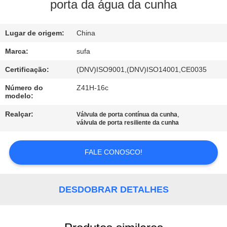
porta da água da cunha
CONTROLE
Lugar de origem:
China
DE
QUALIDADE
Marca:
sufa
Certificação:
(DNV)ISO9001,(DNV)ISO14001,CE0035
CONTACTE-
Número do
Z41H-16c
modelo:
NOS
Realçar:
,
Válvula de porta contínua da cunha
válvula de porta resiliente da cunha
NOTÍCIAS
FALE CONOSCO!
SOLICITE UM
ORÇAMENTO
DESDOBRAR DETALHES
MAPA