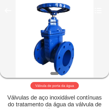
Suzhou
Ephood
Automation
Equipment
Co.,
Ltd..
All
Rights
PARA
Reserved.
CASA
PRODUTOS
SOBRE
NÓS
VISITA
Válvula de porta da água
À
Válvulas de aço inoxidável contínuas
FÁBRICA
do tratamento da água da válvula de