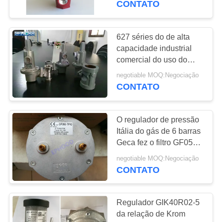
CONTATO
queimador ateado fogo
gás do LPG
627 séries do de alta
capacidade industrial
comercial do uso do
regulador de pressão do
negotiable MOQ:Negociação
gás
CONTATO
O regulador de pressão
Itália do gás de 6 barras
Geca fez o filtro GF050-
TPIO do gás - PMax
negotiable MOQ:Negociação
CONTATO
Regulador GIK40R02-5
da relação de Krom