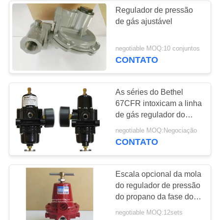
Regulador de pressão
de gás ajustável
negotiable MOQ:10 conjuntos
CONTATO
As séries do Bethel
67CFR intoxicam a linha
de gás regulador do
regulador de pressão de
negotiable MOQ:Negociação
pressão
CONTATO
Escala opcional da mola
do regulador de pressão
do propano da fase do
modelo de Rego 1584
negotiable MOQ:12sets
primeira para o