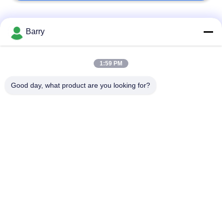
Categorias populares
Todos
Barry
Regulador de
1:59 PM
Fisher Gas Regulator
pressão do gás
Good day, what product are you looking for?
Transmissor de
Armadilha de vapor
pressão diferencial
de DSC
Válvula de bola de
válvula de porta da
aço inoxidável
água
válvula de globo de
válvula de borboleta
aço inoxidável
da água