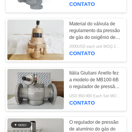
doméstica do regulador
CONTATO
do gás da fase
CONTROLE
DE
Material do válvula de
QUALIDADE
regulamento da pressão
de gás do oxigênio de
Cash Valve Clean do
2000USD each unit MOQ:2sets
CONTACTE-
modelo E55/o de bronze
CONTATO
do corpo de Emerson
NOS
Fisher
Itália Giuliani Anello fez
NOTÍCIAS
a modelo de MB100-6B
o regulador de pressão
de alumínio do LPG com
SOLICITE UM
USD 850-900 Each Set MOQ:2sets
válvula cortada
CONTATO
ORÇAMENTO
O regulador de pressão
MAPA
de alumínio do gás do