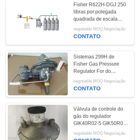
Fisher R622H-DGJ 250
libras por polegada
quadrada de escala
opcional da mola do
negotiable MOQ:Negociação
regulador de pressão
CONTATO
diferencial de Fisher
Sistemas 299H de
Fisher Gas Pressure
Regulator For do
americano da longa vida
negotiable MOQ:Negociação
do fogo & de gás
CONTATO
Válvula de controle do
gás do regulador
GIK40R02-5 GIK50R02-
5 da relação do tipo de
negotiable MOQ:Negociação
Kromschroder para o