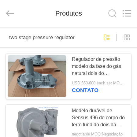
Suzhou
Ephood
Automation
Produtos
Equipment
Co.,
Ltd..
All
Rights
PARA
Reserved.
two stage pressure regulator
CASA
Regulador de pressão
PRODUTOS
modelo da fase do gás
natural dois do
SOBRE
regulador de Sensus
USD 550-600 each set MOQ:2sets
243-8 Commercial Lpg
NÓS
CONTATO
Pressure
VISITA
Modelo durável de
Sensus 496 do corpo do
À
ferro fundido dois da
FÁBRICA
elevada precisão
negotiable MOQ:Negociação