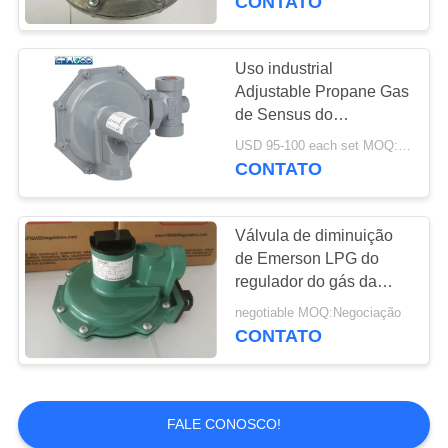
CONTATO
aquecimento
Uso industrial
Adjustable Propane Gas
de Sensus do
americano do regulador
USD 95-100 each set MOQ:6sets
modelo do tipo 143-80
CONTATO
Válvula de diminuição
de Emerson LPG do
regulador do gás da
baixa pressão de Fisher
negotiable MOQ:Negociação
Brand R622
CONTATO
FALE CONOSCO!