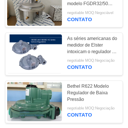
DO
modelo FGDR32/50
SITE
com construído no filtro
negotiable MOQ:Negociável
Itália Giuliani Anello fez
CONTATO
POLÍTICA
DE
As séries americanas do
medidor de Elster
PRIVACIDADE
intoxicam o regulador de
pressão 1800B2
negotiable MOQ:Negociação
conexão de extremidade
CONTATO
de 1 polegada
Bethel R622 Modelo
Regulador de Baixa
Pressão
negotiable MOQ:Negociação
CONTATO