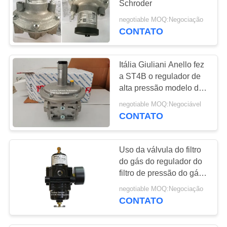
Schroder
negotiable MOQ:Negociação
CONTATO
Itália Giuliani Anello fez
a ST4B o regulador de
alta pressão modelo do
gás com válvula cortada
negotiable MOQ:Negociável
CONTATO
Uso da válvula do filtro
do gás do regulador do
filtro de pressão do gás
67CFR na válvula de
negotiable MOQ:Negociação
controle
CONTATO