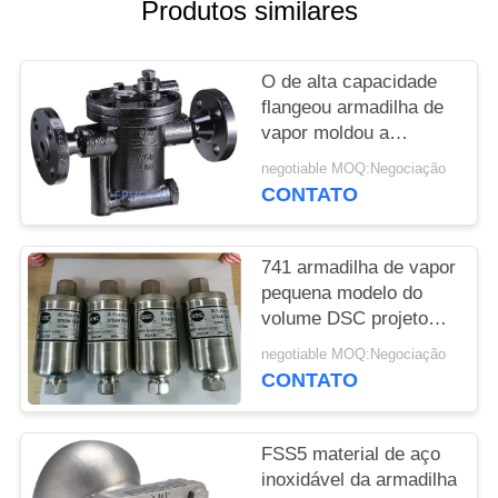
DO
Produtos similares
SITE
O de alta capacidade
flangeou armadilha de
POLÍTICA
vapor moldou a
DE
resistência de corrosão
negotiable MOQ:Negociação
PRIVACIDADE
durável de aço inverteu
CONTATO
o tipo da cubeta
741 armadilha de vapor
pequena modelo do
volume DSC projeto
inteiramente selado
negotiable MOQ:Negociação
resistente do Temp de
CONTATO
300 graus
FSS5 material de aço
inoxidável da armadilha