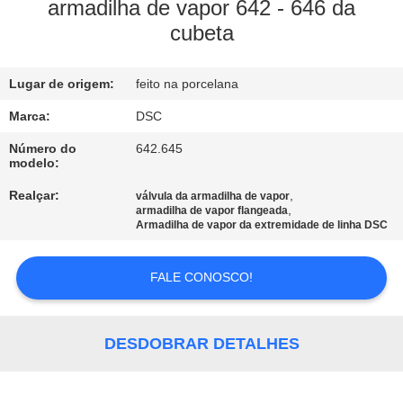
armadilha de vapor 642 - 646 da
cubeta
CONTROLE
DE
Lugar de origem:
feito na porcelana
QUALIDADE
Marca:
DSC
CONTACTE-
Número do
642.645
modelo:
NOS
Realçar:
,
válvula da armadilha de vapor
,
armadilha de vapor flangeada
Armadilha de vapor da extremidade de linha DSC
NOTÍCIAS
FALE CONOSCO!
SOLICITE UM
ORÇAMENTO
DESDOBRAR DETALHES
MAPA