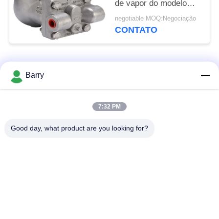
de vapor do modelo
CF8M Float Ball Type
negotiable MOQ:Negociação
CONTATO
Categorias populares
Todos
Barry
Regulador de
7:32 PM
Fisher Gas Regulator
pressão do gás
Good day, what product are you looking for?
Transmissor de
Armadilha de vapor
pressão diferencial
de DSC
Válvula de bola de
válvula de porta da
aço inoxidável
água