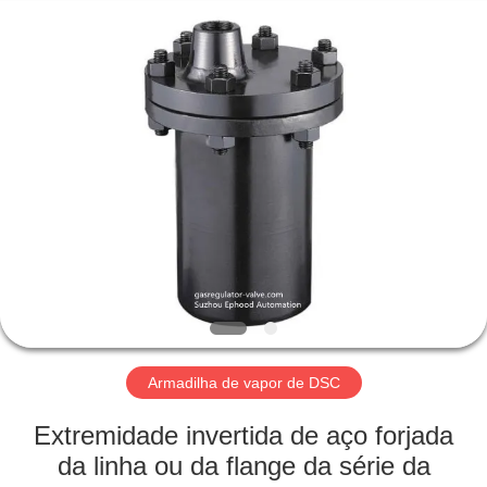
Suzhou
Ephood
Automation
Equipment
Co.,
Ltd..
All
Rights
PARA
Reserved.
CASA
PRODUTOS
SOBRE
NÓS
VISITA
Armadilha de vapor de DSC
À
Extremidade invertida de aço forjada
FÁBRICA
da linha ou da flange da série da