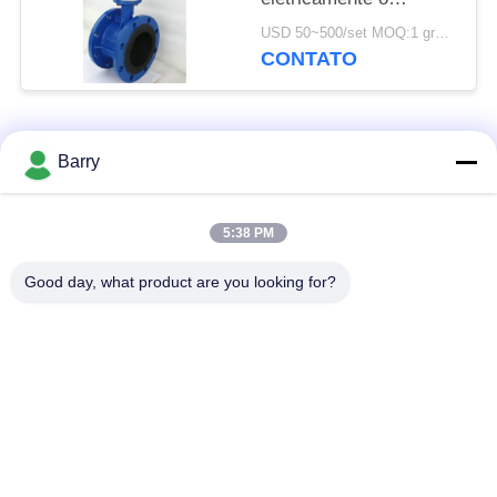
tamanho padrão da
USD 50~500/set MOQ:1 grupo
válvula da água
CONTATO
Categorias populares
Todos
Barry
Regulador de
5:38 PM
Fisher Gas Regulator
pressão do gás
Good day, what product are you looking for?
Transmissor de
Armadilha de vapor
pressão diferencial
de DSC
Válvula de bola de
válvula de porta da
aço inoxidável
água