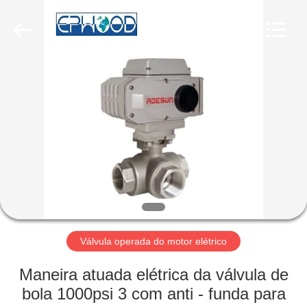
Suzhou
Ephood
Automation
Equipment
Co.,
Ltd..
All
Rights
PARA
Reserved.
CASA
PRODUTOS
SOBRE
NÓS
VISITA
Válvula operada do motor elétrico
À
Maneira atuada elétrica da válvula de
FÁBRICA
bola 1000psi 3 com anti - funda para