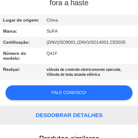
fora a haste
CONTROLE
Lugar de origem:
China
DE
QUALIDADE
Marca:
SUFA
Certificação:
(DNV)ISO9001,(DNV)ISO14001,CE0035
CONTACTE-
Número do
Q41F
modelo:
NOS
Realçar:
,
válvula de controle eletricamente operada
Válvula de bola atuada elétrica
NOTÍCIAS
FALE CONOSCO!
SOLICITE UM
ORÇAMENTO
DESDOBRAR DETALHES
MAPA