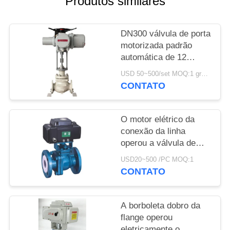
Produtos similares
DO
SITE
DN300 válvula de porta
motorizada padrão
POLÍTICA
automática de 12
DE
polegadas com atuador
USD 50~500/set MOQ:1 grupo
elétrico
PRIVACIDADE
CONTATO
O motor elétrico da
conexão da linha
operou a válvula de
bola alinhada do flúor
USD20~500 /PC MOQ:1
da válvula
CONTATO
A borboleta dobro da
flange operou
eletricamente o