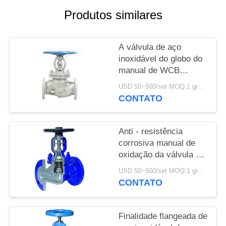
DO
Produtos similares
SITE
A válvula de aço
POLÍTICA
inoxidável do globo do
DE
manual de WCB
flangeou a válvula de
PRIVACIDADE
USD 50~500/set MOQ:1 grupo
globo DN100 cara a
CONTATO
cara
Anti - resistência
corrosiva manual de
oxidação da válvula de
globo da válvula de
USD 50~500/set MOQ:1 grupo
globo dos SS
CONTATO
Finalidade flangeada de