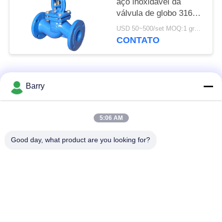
aço inoxidável da
válvula de globo 316
multi para a diminuição
USD 50~500/set MOQ:1 grupo
da pressão
CONTATO
Categorias populares
Todos
Barry
Regulador de
5:06 AM
Fisher Gas Regulator
pressão do gás
Good day, what product are you looking for?
Transmissor de
Armadilha de vapor
pressão diferencial
de DSC
Válvula de bola de
válvula de porta da
aço inoxidável
água