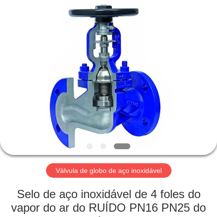
Suzhou
Ephood
Automation
Equipment
Co.,
Ltd..
All
Rights
PARA
Reserved.
CASA
PRODUTOS
SOBRE
NÓS
VISITA
Válvula de globo de aço inoxidável
À
Selo de aço inoxidável de 4 foles do
FÁBRICA
vapor do ar do RUÍDO PN16 PN25 do