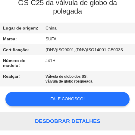
GS C25 da válvula de globo da
polegada
CONTROLE
DE
Lugar de origem:
China
QUALIDADE
Marca:
SUFA
CONTACTE-
Certificação:
(DNV)ISO9001,(DNV)ISO14001,CE0035
NOS
Número do
J41H
modelo:
Realçar:
,
Válvula de globo dos SS
NOTÍCIAS
válvula de globo rosqueada
SOLICITE UM
FALE CONOSCO!
ORÇAMENTO
DESDOBRAR DETALHES
MAPA