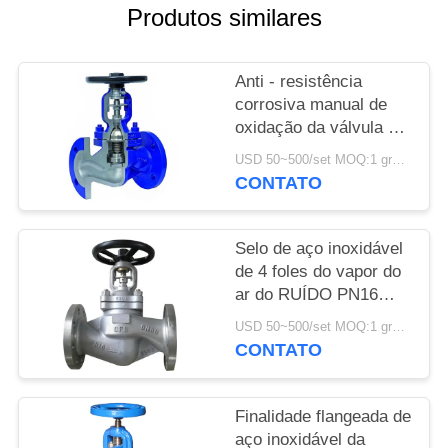
DO
Produtos similares
SITE
Anti - resistência
POLÍTICA
corrosiva manual de
oxidação da válvula de
DE
globo da válvula de
USD 50~500/set MOQ:1 grupo
PRIVACIDADE
globo dos SS
CONTATO
Selo de aço inoxidável
de 4 foles do vapor do
ar do RUÍDO PN16
PN25 do GS C25 da
USD 50~500/set MOQ:1 grupo
válvula de globo da
CONTATO
polegada
Finalidade flangeada de
aço inoxidável da