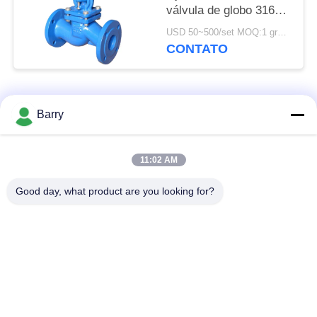
válvula de globo 316
multi para a diminuição
USD 50~500/set MOQ:1 grupo
da pressão
CONTATO
Categorias populares
Todos
Barry
Regulador de
11:02 AM
Fisher Gas Regulator
pressão do gás
Good day, what product are you looking for?
Transmissor de
Armadilha de vapor
pressão diferencial
de DSC
Válvula de bola de
válvula de porta da
aço inoxidável
água