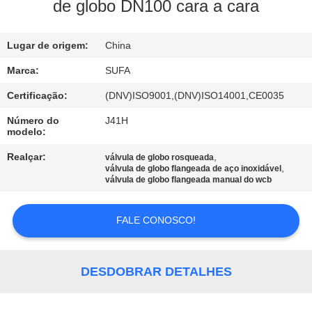
de globo DN100 cara a cara
CONTROLE
Lugar de origem:
China
DE
QUALIDADE
Marca:
SUFA
Certificação:
(DNV)ISO9001,(DNV)ISO14001,CE0035
CONTACTE-
Número do
J41H
modelo:
NOS
Realçar:
,
válvula de globo rosqueada
,
válvula de globo flangeada de aço inoxidável
NOTÍCIAS
válvula de globo flangeada manual do wcb
FALE CONOSCO!
SOLICITE UM
ORÇAMENTO
DESDOBRAR DETALHES
MAPA