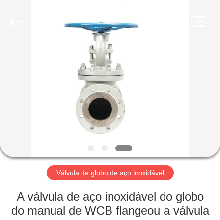
Suzhou
Ephood
Automation
Equipment
Co.,
Ltd..
All
Rights
PARA
Reserved.
CASA
PRODUTOS
SOBRE
NÓS
VISITA
Válvula de globo de aço inoxidável
À
A válvula de aço inoxidável do globo
FÁBRICA
do manual de WCB flangeou a válvula