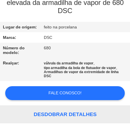
elevada da armadilha de vapor de 680
DSC
CONTROLE
DE
Lugar de origem:
feito na porcelana
QUALIDADE
Marca:
DSC
CONTACTE-
Número do
680
modelo:
NOS
Realçar:
,
válvula da armadilha de vapor
,
tipo armadilha da bola de flutuador de vapor
Armadilhas de vapor da extremidade de linha
NOTÍCIAS
DSC
FALE CONOSCO!
SOLICITE UM
ORÇAMENTO
DESDOBRAR DETALHES
MAPA