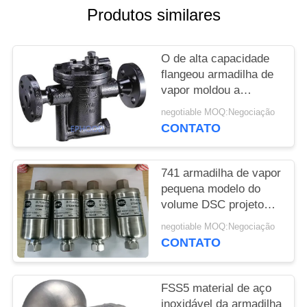
DO
Produtos similares
SITE
O de alta capacidade
POLÍTICA
flangeou armadilha de
vapor moldou a
DE
resistência de corrosão
PRIVACIDADE
negotiable MOQ:Negociação
durável de aço inverteu
CONTATO
o tipo da cubeta
741 armadilha de vapor
pequena modelo do
volume DSC projeto
inteiramente selado
negotiable MOQ:Negociação
resistente do Temp de
CONTATO
300 graus
FSS5 material de aço
inoxidável da armadilha