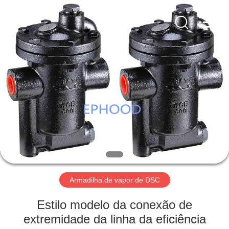
Suzhou
Ephood
Automation
Equipment
Co.,
Ltd..
All
Rights
PARA
Reserved.
CASA
PRODUTOS
SOBRE
NÓS
VISITA
Armadilha de vapor de DSC
À
Estilo modelo da conexão de
FÁBRICA
extremidade da linha da eficiência