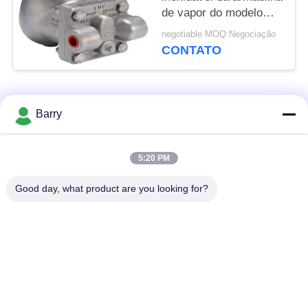
de vapor do modelo
CF8M Float Ball Type
negotiable MOQ:Negociação
CONTATO
Categorias populares
Todos
Barry
Regulador de
5:20 PM
Fisher Gas Regulator
pressão do gás
Good day, what product are you looking for?
Transmissor de
Armadilha de vapor
pressão diferencial
de DSC
Válvula de bola de
válvula de porta da
aço inoxidável
água