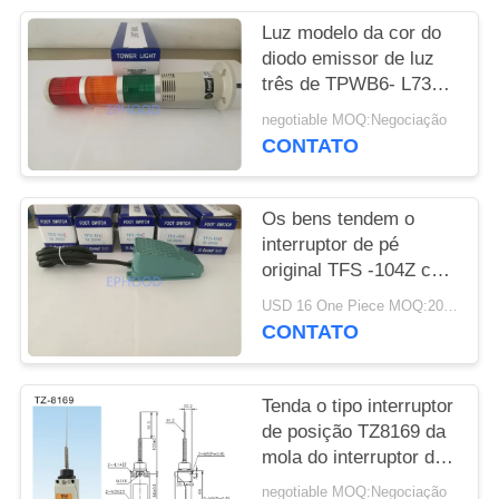
DO
Luz modelo da cor do
SITE
diodo emissor de luz
três de TPWB6- L73
ROG Tend Limit Switch
POLÍTICA
negotiable MOQ:Negociação
com campainha
CONTATO
DE
elétrica
PRIVACIDADE
Os bens tendem o
interruptor de pé
original TFS -104Z com
alojamento da liga de
USD 16 One Piece MOQ:20pcs
alumínio
CONTATO
Tenda o tipo interruptor
de posição TZ8169 da
mola do interruptor de
limite de TZ-8169
negotiable MOQ:Negociação