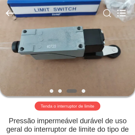
Suzhou
Ephood
Automation
Equipment
Co.,
Ltd..
All
Rights
PARA
Reserved.
CASA
PRODUTOS
SOBRE
NÓS
VISITA
Tenda o interruptor de limite
À
Pressão impermeável durável de uso
FÁBRICA
geral do interruptor de limite do tipo de