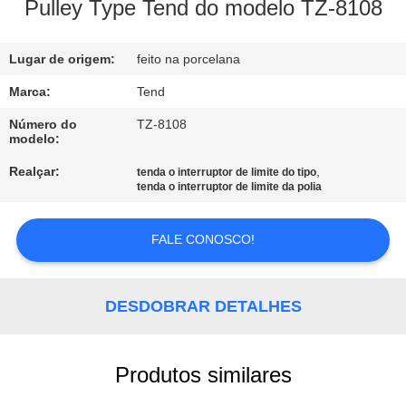
Pulley Type Tend do modelo TZ-8108
CONTROLE
Lugar de origem:
feito na porcelana
DE
QUALIDADE
Marca:
Tend
Número do
TZ-8108
modelo:
CONTACTE-
Realçar:
,
tenda o interruptor de limite do tipo
NOS
tenda o interruptor de limite da polia
NOTÍCIAS
FALE CONOSCO!
SOLICITE UM
DESDOBRAR DETALHES
ORÇAMENTO
Produtos similares
MAPA