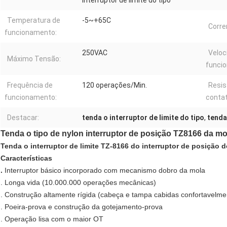
interruptor de limite do tipo
Temperatura de
-5~+65C
Corre
funcionamento:
250VAC
Veloc
Máximo Tensão:
funci
Frequência de
120 operações/Min.
Resis
funcionamento:
contat
Destacar:
tenda o interruptor de limite do tipo
,
tenda 
Tenda o tipo de nylon interruptor de posição TZ8166 da mol
Tenda o interruptor de limite TZ-8166 do interruptor de posição d
Características
.
Interruptor básico incorporado com mecanismo dobro da mola
. Longa vida (10.000.000 operações mecânicas)
. Construção altamente rígida (cabeça e tampa cabidas confortavelme
. Poeira-prova e construção da gotejamento-prova
. Operação lisa com o maior OT