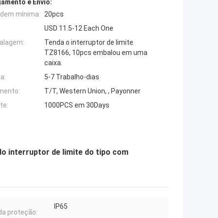
amento e Envio:
rdem mínima:
20pcs
USD 11.5-12 Each One
alagem:
Tenda o interruptor de limite
TZ8166, 10pcs embalou em uma
caixa.
a:
5-7 Trabalho-dias
mento:
T/T, Western Union, , Payonner
te:
1000PCS em 30Days
o interruptor de limite do tipo com
IP65
 da proteção: