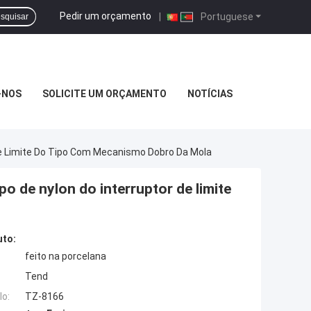
Pedir um orçamento
|
Portuguese
squisar
-NOS
SOLICITE UM ORÇAMENTO
NOTÍCIAS
De Limite Do Tipo Com Mecanismo Dobro Da Mola
o de nylon do interruptor de limite
uto:
feito na porcelana
Tend
o:
TZ-8166