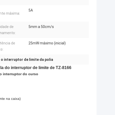
5A
nte máxima:
idade de
5mm a 50cm/s
onamento:
tência de
25mW máximo (inicial)
o:
o interruptor de limite da polia
a do interruptor de limite de TZ-8166
o interruptor do curso
nte na caixa)