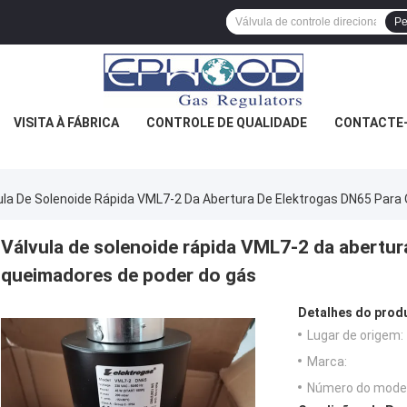
Pe
VISITA À FÁBRICA
CONTROLE DE QUALIDADE
CONTACTE
ula De Solenoide Rápida VML7-2 Da Abertura De Elektrogas DN65 Par
Válvula de solenoide rápida VML7-2 da abertur
queimadores de poder do gás
Detalhes do prod
Lugar de origem:
Marca:
Número do model