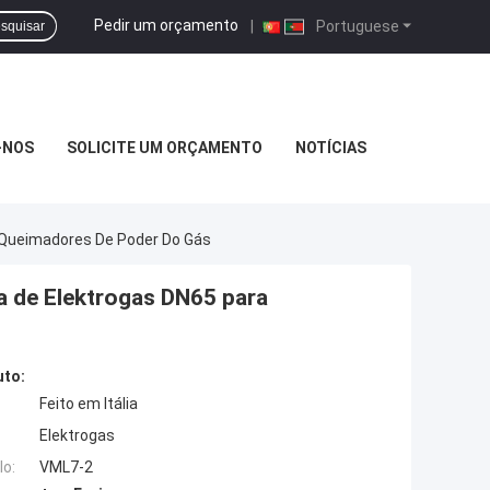
Pedir um orçamento
|
Portuguese
squisar
-NOS
SOLICITE UM ORÇAMENTO
NOTÍCIAS
a Queimadores De Poder Do Gás
a de Elektrogas DN65 para
uto:
Feito em Itália
Elektrogas
o:
VML7-2