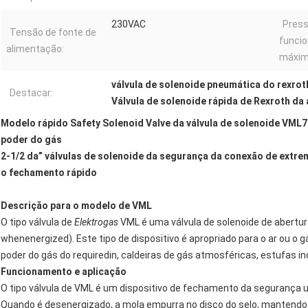
230VAC
Press
Tensão de fonte de
funci
alimentação:
máxim
válvula de solenoide pneumática do rexrot
Destacar:
Válvula de solenoide rápida de Rexroth da
Modelo rápido Safety Solenoid Valve da válvula de solenoide VML
poder do gás
2-1/2 da” válvulas de solenoide da segurança da conexão de extrem
o fechamento rápido
Descrição para o modelo de VML
O tipo válvula de
Elektrogas
VML é uma válvula de solenoide de abertu
whenenergized). Este tipo de dispositivo é apropriado para o ar ou o
poder do gás do requiredin, caldeiras de gás atmosféricas, estufas i
Funcionamento e aplicação
O tipo válvula de VML é um dispositivo de fechamento da segurança u
Quando é desenergizado, a mola empurra no disco do selo, mantendo