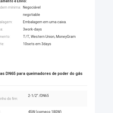
amento e Envio:
rdem mínima:
Negociável
negotiable
alagem:
Embalagem em uma caixa.
a:
3work-days
mento:
T/T, Western Union, MoneyGram
te:
10sets em 3days
ogas DN65 para queimadores de poder do gás
2-1/2” /DN65
ho do fim:
:
45W (começo 180W)