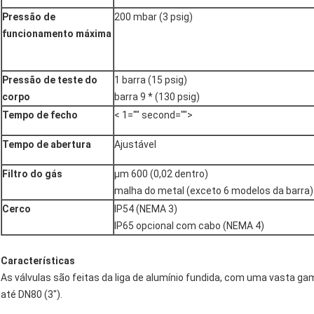
Pressão de
200 mbar (3 psig)
funcionamento máxima
Pressão de teste do
1 barra (15 psig)
corpo
barra 9 * (130 psig)
Tempo de fecho
< 1="" second="">
Tempo de abertura
Ajustável
Filtro do gás
μm 600 (0,02 dentro)
malha do metal (exceto 6 modelos da barra)
Cerco
IP54 (NEMA 3)
IP65 opcional com cabo (NEMA 4)
Características
As válvulas são feitas da liga de alumínio fundida, com uma vasta ga
até DN80 (3").