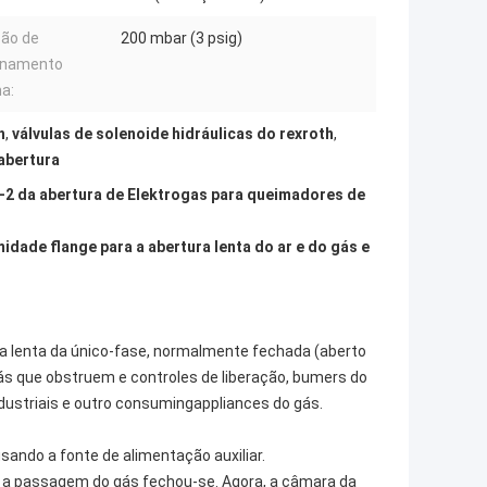
ão de
200 mbar (3 psig)
onamento
a:
h
,
válvulas de solenoide hidráulicas do rexroth
,
 abertura
7-2 da abertura de Elektrogas para queimadores de
idade flange para a abertura lenta do ar e do gás e
ra lenta da único-fase, normalmente fechada (aberto
 gás que obstruem e controles de liberação, bumers do
ndustriais e outro consumingappliances do gás.
sando a fonte de alimentação auxiliar.
 a passagem do gás fechou-se. Agora, a câmara da