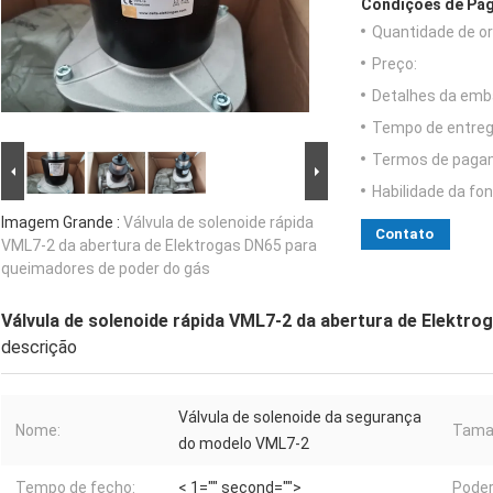
Condições de Pag
Quantidade de o
Preço:
Detalhes da emb
Tempo de entreg
Termos de paga
Habilidade da fon
Imagem Grande :
Válvula de solenoide rápida
Contato
VML7-2 da abertura de Elektrogas DN65 para
queimadores de poder do gás
Válvula de solenoide rápida VML7-2 da abertura de Elektr
descrição
Válvula de solenoide da segurança
Nome:
Taman
do modelo VML7-2
Tempo de fecho:
< 1="" second="">
Poder