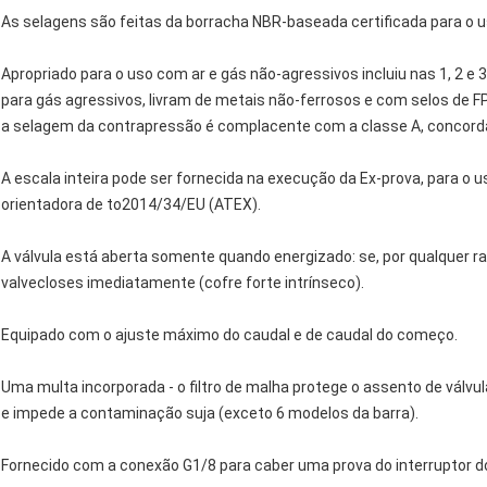
As selagens são feitas da borracha NBR-baseada certificada para o 
Apropriado para o uso com ar e gás não-agressivos incluiu nas 1, 2 e 
para gás agressivos, livram de metais não-ferrosos e com selos de 
a selagem da contrapressão é complacente com a classe A, concord
A escala inteira pode ser fornecida na execução da Ex-prova, para o u
orientadora de to2014/34/EU (ATEX).
A válvula está aberta somente quando energizado: se, por qualquer ra
valvecloses imediatamente (cofre forte intrínseco).
Equipado com o ajuste máximo do caudal e de caudal do começo.
Uma multa incorporada - o filtro de malha protege o assento de vá
e impede a contaminação suja (exceto 6 modelos da barra).
Fornecido com a conexão G1/8 para caber uma prova do interruptor d