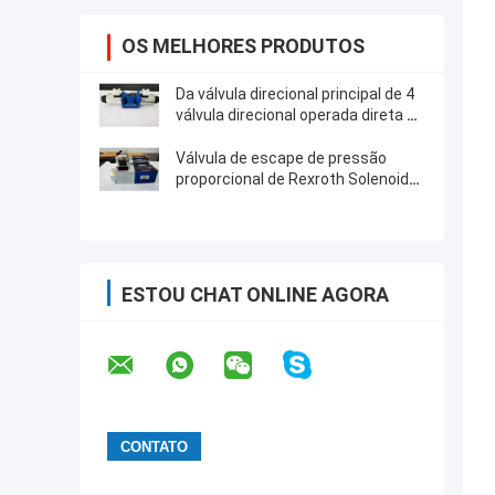
OS MELHORES PRODUTOS
Da válvula direcional principal de 4
válvula direcional operada direta do
carretel de Rexroth portos com
atuação do solenoide
Válvula de escape de pressão
proporcional de Rexroth Solenoid
Valve do modelo original de DBETX
ESTOU CHAT ONLINE AGORA