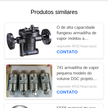
DO
SITE
Produtos similares
POLÍTICA
O de alta capacidade
DE
flangeou armadilha de
vapor moldou a
PRIVACIDADE
resistência de corrosão
negotiable MOQ:Negociação
durável de aço inverteu
CONTATO
o tipo da cubeta
741 armadilha de vapor
pequena modelo do
volume DSC projeto
inteiramente selado
negotiable MOQ:Negociação
resistente do Temp de
CONTATO
300 graus