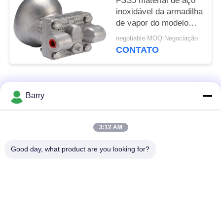
FSS5 material de aço
inoxidável da armadilha
de vapor do modelo
CF8M Float Ball Type
negotiable MOQ:Negociação
CONTATO
Categorias populares
Todos
Barry
Regulador de
3:12 AM
Fisher Gas Regulator
pressão do gás
Good day, what product are you looking for?
Transmissor de
Armadilha de vapor
pressão diferencial
de DSC
Válvula de bola de
válvula de porta da
aço inoxidável
água