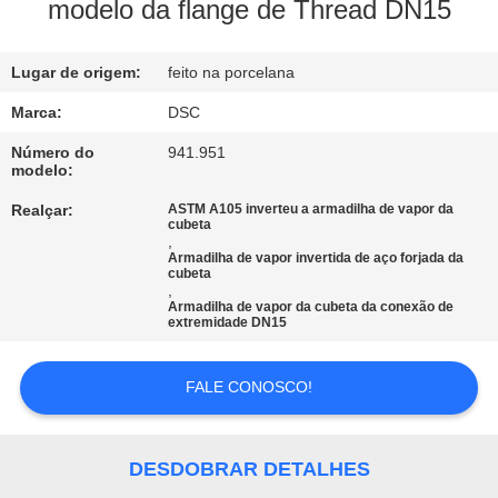
modelo da flange de Thread DN15
CONTROLE
Lugar de origem:
feito na porcelana
DE
QUALIDADE
Marca:
DSC
Número do
941.951
modelo:
CONTACTE-
Realçar:
ASTM A105 inverteu a armadilha de vapor da
NOS
cubeta
,
Armadilha de vapor invertida de aço forjada da
cubeta
NOTÍCIAS
,
Armadilha de vapor da cubeta da conexão de
extremidade DN15
SOLICITE UM
FALE CONOSCO!
ORÇAMENTO
MAPA
DESDOBRAR DETALHES