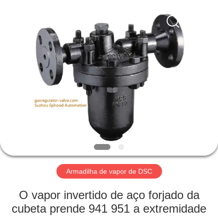
Suzhou
Ephood
Automation
Equipment
Co.,
Ltd..
All
Rights
PARA
Reserved.
CASA
PRODUTOS
SOBRE
NÓS
VISITA
Armadilha de vapor de DSC
À
O vapor invertido de aço forjado da
FÁBRICA
cubeta prende 941 951 a extremidade