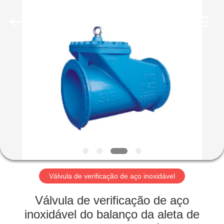
Suzhou
Ephood
Automation
Equipment
Co.,
Ltd..
All
Rights
PARA
Reserved.
CASA
PRODUTOS
SOBRE
NÓS
VISITA
Válvula de verificação de aço inoxidável
À
Válvula de verificação de aço
FÁBRICA
inoxidável do balanço da aleta de