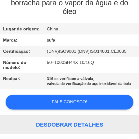
borracha para o vapor da água e do
óleo
CONTROLE
DE
Lugar de origem:
China
QUALIDADE
Marca:
sufa
CONTACTE-
Certificação:
(DNV)ISO9001,(DNV)ISO14001,CE0035
NOS
Número do
50~1000SH44X-10/16Q
modelo:
Realçar:
,
316 ss verificam a válvula
NOTÍCIAS
válvula de verificação de aço inoxidável da bola
SOLICITE UM
FALE CONOSCO!
ORÇAMENTO
DESDOBRAR DETALHES
MAPA