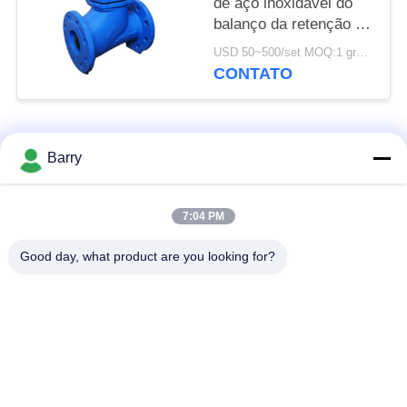
de aço inoxidável do
balanço da retenção da
pressão traseira de
USD 50~500/set MOQ:1 grupo
válvula de verificação
CONTATO
da bola da válvula
Categorias populares
Todos
Barry
Regulador de
7:04 PM
Fisher Gas Regulator
pressão do gás
Good day, what product are you looking for?
Transmissor de
Armadilha de vapor
pressão diferencial
de DSC
Válvula de bola de
válvula de porta da
aço inoxidável
água