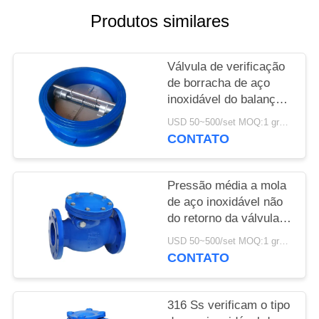
DO
Produtos similares
SITE
Válvula de verificação
POLÍTICA
de borracha de aço
DE
inoxidável do balanço
da borboleta de Seat
PRIVACIDADE
USD 50~500/set MOQ:1 grupo
da válvula de
CONTATO
verificação do ferro
fundido
Pressão média a mola
de aço inoxidável não
do retorno da válvula
de verificação
USD 50~500/set MOQ:1 grupo
CONTATO
316 Ss verificam o tipo