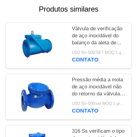
DO
Produtos similares
SITE
Válvula de verificação
POLÍTICA
de aço inoxidável do
DE
balanço da aleta de
borracha para o vapor
PRIVACIDADE
USD 50~500/SET MOQ:1 grupo
da água e do óleo
CONTATO
Pressão média a mola
de aço inoxidável não
do retorno da válvula
de verificação
USD 50~500/set MOQ:1 grupo
CONTATO
316 Ss verificam o tipo