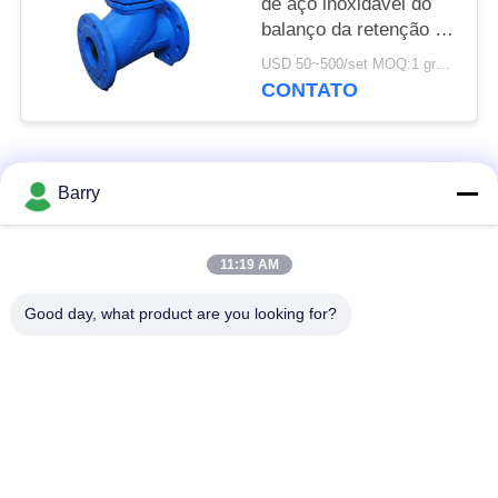
de aço inoxidável do
balanço da retenção da
pressão traseira de
USD 50~500/set MOQ:1 grupo
válvula de verificação
CONTATO
da bola da válvula
Categorias populares
Todos
Barry
Regulador de
11:19 AM
Fisher Gas Regulator
pressão do gás
Good day, what product are you looking for?
Transmissor de
Armadilha de vapor
pressão diferencial
de DSC
Válvula de bola de
válvula de porta da
aço inoxidável
água