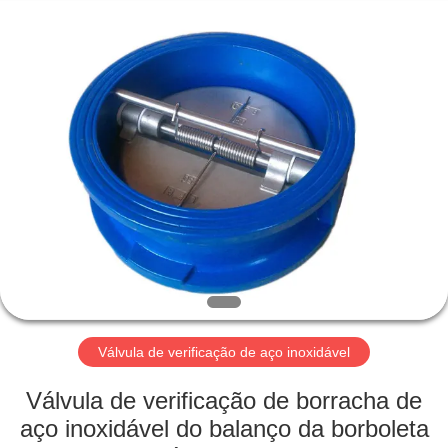
Suzhou
Ephood
Automation
Equipment
Co.,
Ltd..
All
Rights
PARA
Reserved.
CASA
PRODUTOS
SOBRE
NÓS
VISITA
Válvula de verificação de aço inoxidável
À
Válvula de verificação de borracha de
FÁBRICA
aço inoxidável do balanço da borboleta