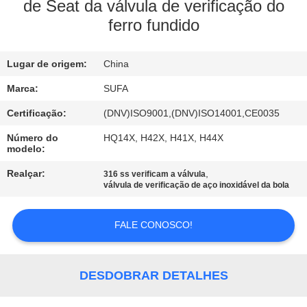
de Seat da válvula de verificação do
ferro fundido
CONTROLE
DE
Lugar de origem:
China
QUALIDADE
Marca:
SUFA
CONTACTE-
Certificação:
(DNV)ISO9001,(DNV)ISO14001,CE0035
NOS
Número do
HQ14X, H42X, H41X, H44X
modelo:
Realçar:
,
316 ss verificam a válvula
NOTÍCIAS
válvula de verificação de aço inoxidável da bola
SOLICITE UM
FALE CONOSCO!
ORÇAMENTO
DESDOBRAR DETALHES
MAPA