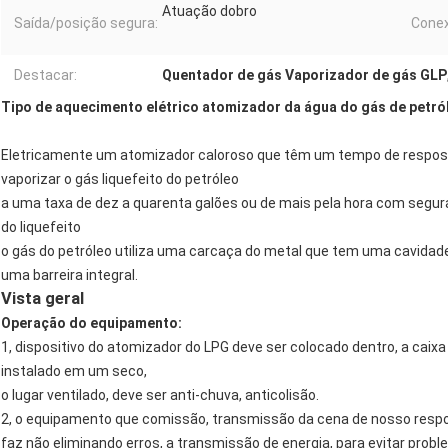
Atuação dobro
Saída/posição segura:
Cone
Destacar:
Quentador de gás Vaporizador de gás GLP
Tipo de aquecimento elétrico atomizador da água do gás de petról
Eletricamente um atomizador caloroso que têm um tempo de respos
vaporizar o gás liquefeito do petróleo
a uma taxa de dez a quarenta galões ou de mais pela hora com segu
do liquefeito
o gás do petróleo utiliza uma carcaça do metal que tem uma cavida
uma barreira integral.
Vista geral
Operação do equipamento:
1, dispositivo do atomizador do LPG deve ser colocado dentro, a caixa 
instalado em um seco,
o lugar ventilado, deve ser anti-chuva, anticolisão.
2, o equipamento que comissão, transmissão da cena de nosso respo
faz não eliminando erros, a transmissão de energia, para evitar probl