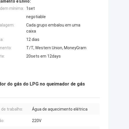
amento e Envio:
rdem mínima:
1set
negotiable
alagem:
Cada grupo embalou em uma
caixa
a:
12 dias
mento:
T/T, Western Union, MoneyGram
te:
20sets em 12days
dor do gás do LPG no queimador de gás
 de trabalho:
Água de aquecimento elétrica
ão:
220V