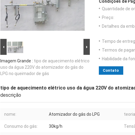
Condições de Pag
Quantidade de o
Preço:
Detalhes da emb
Tempo de entreg
Termos de paga
Habilidade da fon
Imagem Grande :
tipo de aquecimento elétrico
uso da água 220V do atomizador do gás do
Contato
LPG no queimador de gás
tipo de aquecimento elétrico uso da água 220V do atomiza
descrição
nome:
Atomizador do gás do LPG
teoria
Consumo do gás:
30kg/h
Tens