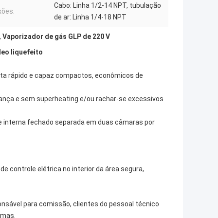
Cabo: Linha 1/2-14 NPT, tubulação
xões:
de ar: Linha 1/4-18 NPT
,
Vaporizador de gás GLP de 220 V
eo liquefeito
ta rápido e capaz compactos, econômicos de
rança e sem superheating e/ou rachar-se excessivos
de interna fechado separada em duas câmaras por
de controle elétrica no interior da área segura,
nsável para comissão, clientes do pessoal técnico
emas.