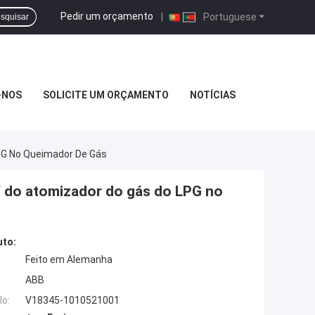
Pedir um orçamento
|
Portuguese
squisar
-NOS
SOLICITE UM ORÇAMENTO
NOTÍCIAS
PG No Queimador De Gás
V do atomizador do gás do LPG no
uto:
Feito em Alemanha
ABB
o:
V18345-1010521001