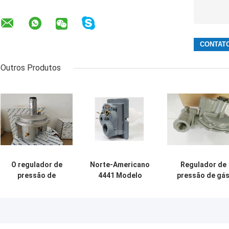
Outros Produtos
O regulador de
Norte-Americano
Regulador de
pressão de
4441 Modelo
pressão de gá
alumínio do gás
Tempest Alta
ajustável
do modelo
Velocidade Baixo
FGDR32/50 com
NOx queimador
construído no
de gás Uso em