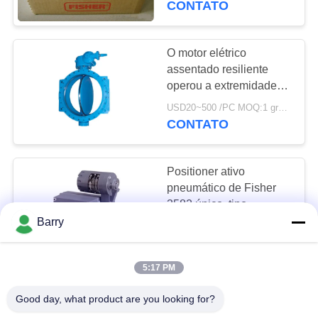
CONTATO
pressão 67CFR-237
O motor elétrico
assentado resiliente
operou a extremidade
flangeada excêntrica
USD20~500 /PC MOQ:1 grupo
dobro da válvula
CONTATO
Positioner ativo
pneumático de Fisher
3582 único, tipo
Positioner da válvula
Barry
negotiable MOQ:Negociação
pneumática de 3582i
CONTATO
eletro
5:17 PM
Positioner padrão da
Good day, what product are you looking for?
válvula de Digitas que