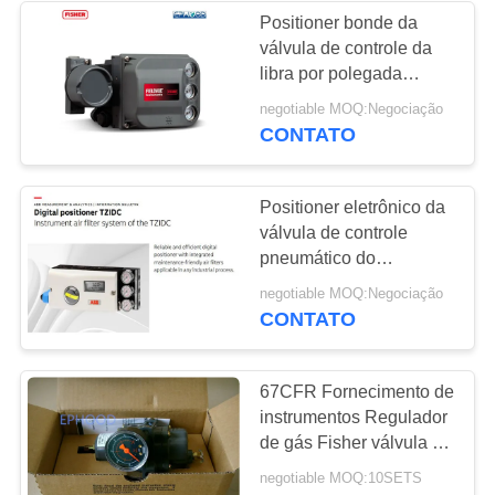
Positioner bonde da
válvula de controle da
libra por polegada
quadrada Fisher do
negotiable MOQ:Negociação
Positioner 145 da
CONTATO
válvula de Digitas da
entrada do Positioner da
válvula de Fisher
Positioner eletrônico da
DVC6200
válvula de controle
pneumático do
Positioner da válvula de
negotiable MOQ:Negociação
Digitas da conexão da
CONTATO
linha
67CFR Fornecimento de
instrumentos Regulador
de gás Fisher válvula de
regulação de pressão
negotiable MOQ:10SETS
Fisher para redução de