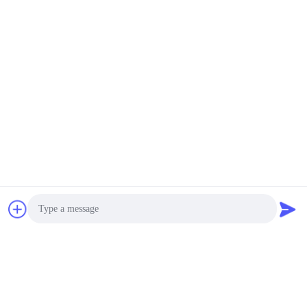
mede o nível líquido
com sensores nivelados
negotiable MOQ:Negociação
CONTATO
Saída de alumínio do
Positioner dos
impulsionadores de
volume 2625NS da
negotiable MOQ:Negociação
válvula de gás 2625 de
CONTATO
Fisher
Regulador modelo da
extremidade da flange
do regulador do gás do
modelo da válvula de
USD3500-4200 Each one Set MOQ:Negociação
gás 95 MR95HP de
CONTATO
Fisher para calefatores e
Photo
caldeiras ateados fogo