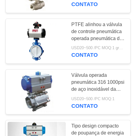
de carregamento
CONTATO
CONTROLE
DE
PTFE alinhou a válvula
QUALIDADE
de controle pneumática
operada pneumática do
fluxo da válvula da
USD20~500 /PC MOQ:1 grupo
CONTACTE-
borboleta
CONTATO
NOS
Válvula operada
NOTÍCIAS
pneumática 316 1000psi
de aço inoxidável da
conexão da linha
SOLICITE UM
USD20~500 /PC MOQ:1
CONTATO
ORÇAMENTO
Tipo design compacto
MAPA
de poupança de energia