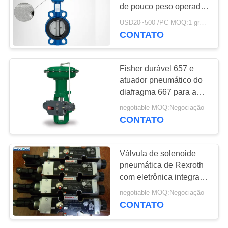
DO
de pouco peso operado
SITE
pneumático da bolacha
USD20~500 /PC MOQ:1 grupo
da válvula
CONTATO
POLÍTICA
DE
Fisher durável 657 e
atuador pneumático do
PRIVACIDADE
diafragma 667 para a
válvula de controle
negotiable MOQ:Negociação
CONTATO
Válvula de solenoide
pneumática de Rexroth
com eletrônica integrada
4WREE 6E16-
negotiable MOQ:Negociação
24G24K31-A1V-655
CONTATO