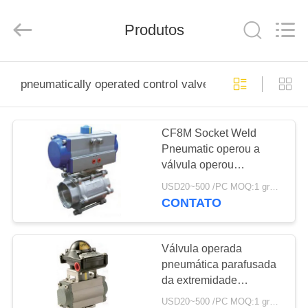
Suzhou
Ephood
Automation
Produtos
Equipment
Co.,
Ltd..
All
Rights
PARA
Reserved.
pneumatically operated control valve
CASA
CF8M Socket Weld
PRODUTOS
Pneumatic operou a
válvula operou
SOBRE
pneumaticamente a
USD20~500 /PC MOQ:1 grupo
válvula de controle
NÓS
CONTATO
VISITA
Válvula operada
pneumática parafusada
À
da extremidade
FÁBRICA
1000WOG viva - projeto
USD20~500 /PC MOQ:1 grupo