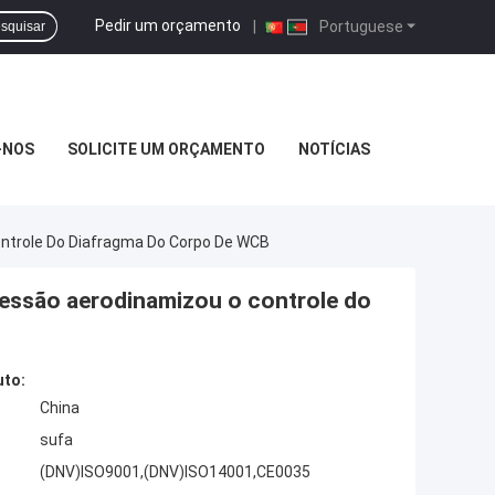
Pedir um orçamento
|
Portuguese
squisar
-NOS
SOLICITE UM ORÇAMENTO
NOTÍCIAS
ontrole Do Diafragma Do Corpo De WCB
pressão aerodinamizou o controle do
uto:
China
sufa
(DNV)ISO9001,(DNV)ISO14001,CE0035