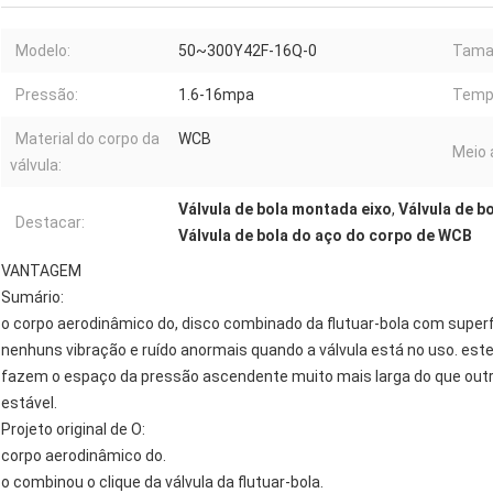
Modelo:
50~300Y42F-16Q-0
Tama
Pressão:
1.6-16mpa
Temp
Material do corpo da
WCB
Meio 
válvula:
Válvula de bola montada eixo
,
Válvula de b
Destacar:
Válvula de bola do aço do corpo de WCB
VANTAGEM
Sumário:
o corpo aerodinâmico do, disco combinado da flutuar-bola com super
nenhuns vibração e ruído anormais quando a válvula está no uso. est
fazem o espaço da pressão ascendente muito mais larga do que outra
estável.
Projeto original de O:
corpo aerodinâmico do.
o combinou o clique da válvula da flutuar-bola.