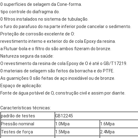
0 superfícies de selagem da Cone-forma.
tipo controle do diafragma do.
0 filtros instalados no sistema de tubulação.
o furo do parafuso do na parte inferior pode cancelar o sedimento.
Proteção de corrosão excelente de O:
revestimento interno e exterior do de cola Epoxy da resina.
a Flutuar-bola e o filtro do são ambos fizeram do bronze.
Natureza segura da saúde:
O revestimento da resina de cola Epoxy de O é até o GB/T17219.
0 materiais de selagem são feitos da borracha e do PTFE.
As guarnições 0 são feitas de aço inoxidável ou de bronze.
Espaço de aplicação:
Fonte de água potável de O, construção civil e assim por diante.
Características técnicas:
padrão de testes
GB12245
Pressão nominal
1.0Mpa
1.6Mpa
Testes de força
1.5Mpa
2.4Mpa