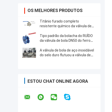
OS MELHORES PRODUTOS
Titânio furado completo
resistente químico da válvula de
bola de três partes ou material dos
Ss
Tipo padrão da bolacha do RUÍDO
da válvula de bola DN50 do ferro
fundido 1.6Mpa antiestático
A válvula de bola de aço inoxidável
do selo duro flutuou a válvula de
bola a mola
ESTOU CHAT ONLINE AGORA