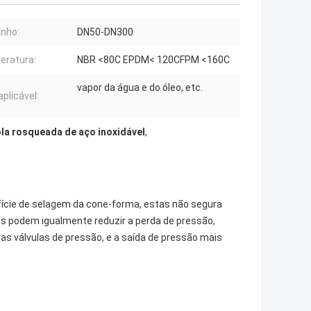
nho:
DN50-DN300
eratura:
NBR <80C EPDM< 120CFPM <160C
vapor da água e do óleo, etc.
aplicável:
ola rosqueada de aço inoxidável
,
fície de selagem da cone-forma, estas não segura
es podem igualmente reduzir a perda de pressão,
s válvulas de pressão, e a saída de pressão mais