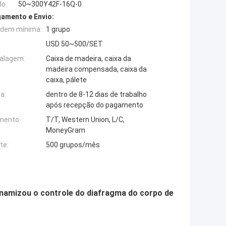
o:
50~300Y42F-16Q-0
amento e Envio:
rdem mínima:
1 grupo
USD 50~500/SET
alagem:
Caixa de madeira, caixa da
madeira compensada, caixa da
caixa, pálete
a:
dentro de 8-12 dias de trabalho
após recepção do pagamento
mento:
T/T, Western Union, L/C,
MoneyGram
te:
500 grupos/mês
dinamizou o controle do diafragma do corpo de