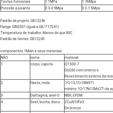
Testes funcionais
1.1MPa
1.76Mpa
Pressão a jusante
0.3-0.9Mpa
0.3-1.5Mpa
Padrão de projeto: GB12246
Flange: DIN2501 (igual a GB/T17241)
Temperatura de trabalho: Menos do que 80C
Padrão de testes: GB12245
componentes 1Main e seus materiais:
NÃO.
nome
material
1
corpo, capota
QT500-7
GGG50 com interno e
Revestimento externo da resi
2
Haste, mola
1Cr13,1Cr18Ni9TI
mínimo 1Cr17Ni12Mo2Ti de aço
3
Diafragma, anel-O
NBR, EPDM
4
Seat, bucha, disco
ZCuAl10Fe3
De bronze