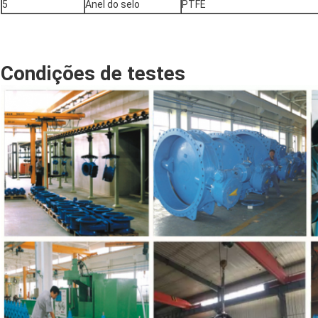
5
Anel do selo
PTFE
Condições de testes