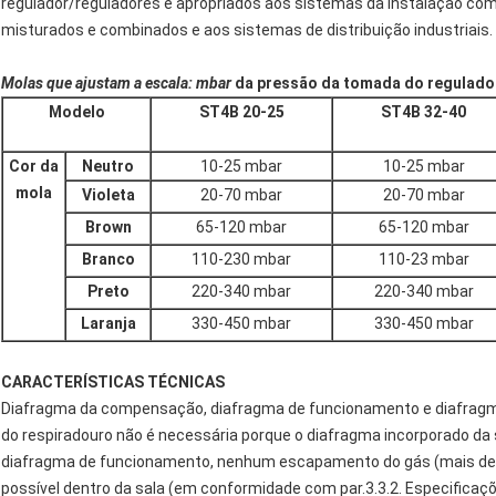
regulador/reguladores é apropriados aos sistemas da instalação co
misturados e combinados e aos sistemas de distribuição industriais.
Molas que ajustam a escala: mbar
da pressão da tomada do regulado
Modelo
ST4B 20-25
ST4B 32-40
Cor da
Neutro
10-25 mbar
10-25 mbar
mola
Violeta
20-70 mbar
20-70 mbar
Brown
65-120 mbar
65-120 mbar
Branco
110-230 mbar
110-23 mbar
Preto
220-340 mbar
220-340 mbar
Laranja
330-450 mbar
330-450 mbar
CARACTERÍSTICAS TÉCNICAS
Diafragma da compensação, diafragma de funcionamento e diafragm
do respiradouro não é necessária porque o diafragma incorporado da
diafragma de funcionamento, nenhum escapamento do gás (mais de
possível dentro da sala (em conformidade com par.3.3.2. Especificaç