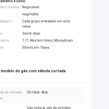
amento e Envio:
rdem mínima:
Negociável
negotiable
alagem:
Cada grupo embalado em uma
caixa
a:
3work-days
mento:
T/T, Western Union, MoneyGram
te:
50sets em 7days
ão modelo do gás com válvula cortada
ão de entrada
50 mbar-4bar
a:
Gás natural, gás de petróleo