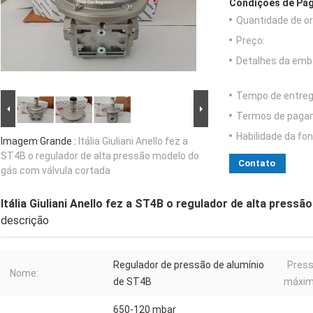
Condições de Pag
Quantidade de o
Preço:
Detalhes da emb
Tempo de entreg
Termos de paga
Habilidade da fon
Imagem Grande :
Itália Giuliani Anello fez a
ST4B o regulador de alta pressão modelo do
Contato
gás com válvula cortada
Itália Giuliani Anello fez a ST4B o regulador de alta press
descrição
Regulador de pressão de alumínio
Press
Nome:
de ST4B
máxim
650-120 mbar