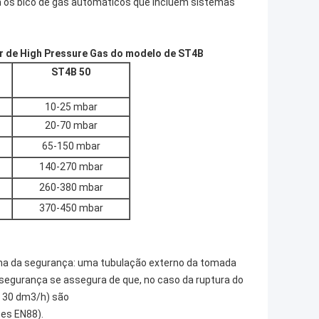
m os bico de gás automáticos que incluem sistemas
r de High Pressure Gas do modelo de ST4B
ST4B 50
10-25 mbar
20-70 mbar
65-150 mbar
140-270 mbar
260-380 mbar
370-450 mbar
a da segurança: uma tubulação externo da tomada
 segurança se assegura de que, no caso da ruptura do
 30 dm3/h) são
ões EN88).