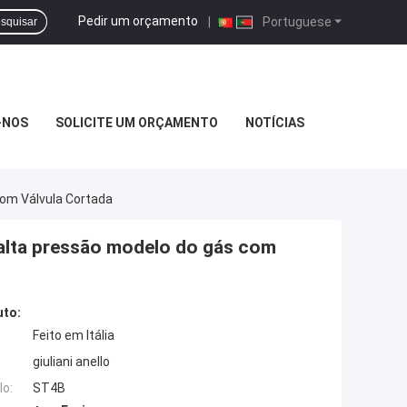
Pedir um orçamento
|
Portuguese
squisar
-NOS
SOLICITE UM ORÇAMENTO
NOTÍCIAS
Com Válvula Cortada
e alta pressão modelo do gás com
uto:
Feito em Itália
giuliani anello
o:
ST4B