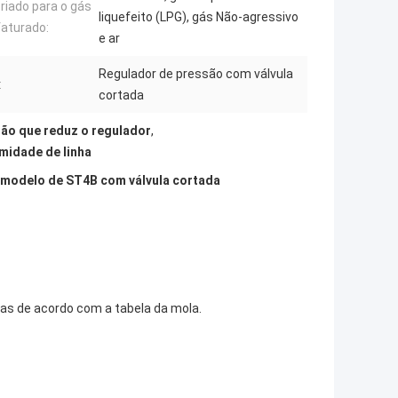
riado para o gás
liquefeito (LPG), gás Não-agressivo
aturado:
e ar
Regulador de pressão com válvula
:
cortada
ão que reduz o regulador
,
midade de linha
 modelo de ST4B com válvula cortada
as de acordo com a tabela da mola.