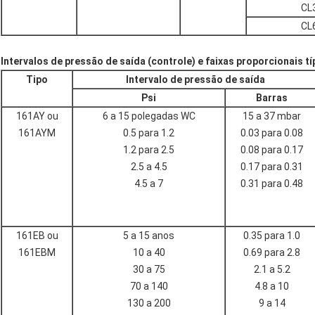
CL
CL
Intervalos de pressão de saída (controle) e faixas proporcionais tí
Tipo
Intervalo de pressão de saída
Psi
Barras
161AY ou
6 a 15 polegadas WC
15 a 37 mbar
161AYM
0.5 para 1.2
0.03 para 0.08
1.2 para 2.5
0.08 para 0.17
2.5 a 4.5
0.17 para 0.31
4.5 a 7
0.31 para 0.48
161EB ou
5 a 15 anos
0.35 para 1.0
161EBM
10 a 40
0.69 para 2.8
30 a 75
2.1 a 5.2
70 a 140
4.8 a 10
130 a 200
9 a 14