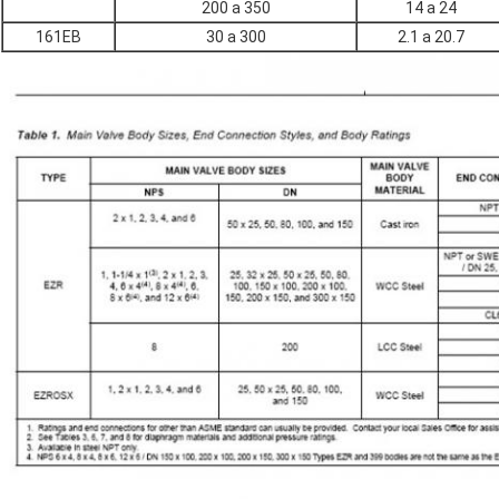
200 a 350
14 a 24
161EB
30 a 300
2.1 a 20.7