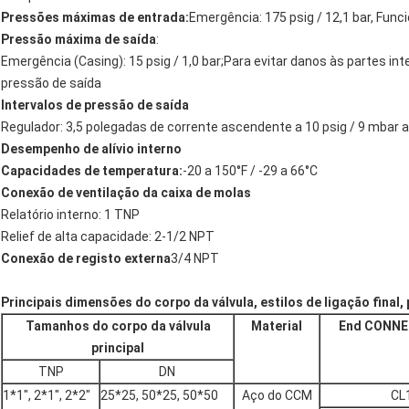
Pressões máximas de entrada:
Emergência: 175 psig / 12,1 bar, Fun
Pressão máxima de saída
:
Emergência (Casing): 15 psig / 1,0 bar;Para evitar danos às partes inte
pressão de saída
Intervalos de pressão de saída
Regulador: 3,5 polegadas de corrente ascendente a 10 psig / 9 mbar a
Desempenho de alívio interno
Capacidades de temperatura:
-20 a 150°F / -29 a 66°C
Conexão de ventilação da caixa de molas
Relatório interno: 1 TNP
Relief de alta capacidade: 2-1/2 NPT
Conexão de registo externa
3/4 NPT
Principais dimensões do corpo da válvula, estilos de ligação fina
Tamanhos do corpo da válvula
Material
End CONNEC
principal
TNP
DN
1*1", 2*1", 2*2"
25*25, 50*25, 50*50
Aço do CCM
CL