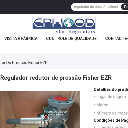
Pe
VISITA À FÁBRICA
CONTROLE DE QUALIDADE
CONTACTE
tor De Pressão Fisher EZR
Regulador redutor de pressão Fisher EZR
Detalhes do prod
Lugar de origem:
Marca:
Número do model
Condições de Pag
Quantidade de o