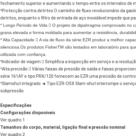
fechamento superior e aumentando o tempo entre os intervalos de 
*
Protecção contra detritos O caminho de fluxo revolucionário da gai
detritos, enquanto o filtro de entrada de aço inoxidável impede que p
* Longo Período de Vida  O projeto de dipahragma comprovado no 
grana elevada e forma moldada para aumentar a resistência, durabilida
* Alta Capacidade  A via de fluxo da série EZR produz a melhor ca
silenciosa.Os produtos FisherTM são testados em laboratório para qu
utilizada com confiança.
*
Indicador de viagem  Simplifica a inspecção em serviço e a resolu
*
Alta precisão  Várias faixas de pressão de saída e faixas proporcion
série 161AY e tipo PRX/120 fornecem ao EZR uma precisão de contro
*
Slamshut integrado ◄ Tipo EZR-OSX Slam-shut interrompe o serviç
subpressão.
Especificações
Configurações disponíveis
Ver quadro 1
Tamanhos do corpo, material, ligação final e pressão nominal
Ver quadro 2