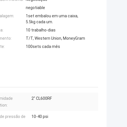
negotiable
alagem:
1set embalou em uma caixa,
5.5kg cada um.
a:
10 trabalho-dias
mento:
T/T, Western Union, MoneyGram
te:
100sets cada mês
emidade
2" CL600RF
ion:
 de pressão de
10-40 psi