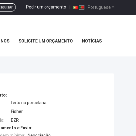
Pedir um orçamento
|
Portuguese
squisar
-NOS
SOLICITE UM ORÇAMENTO
NOTÍCIAS
uto:
feito na porcelana
Fisher
o:
EZR
amento e Envio:
rdem mínima:
Negociação