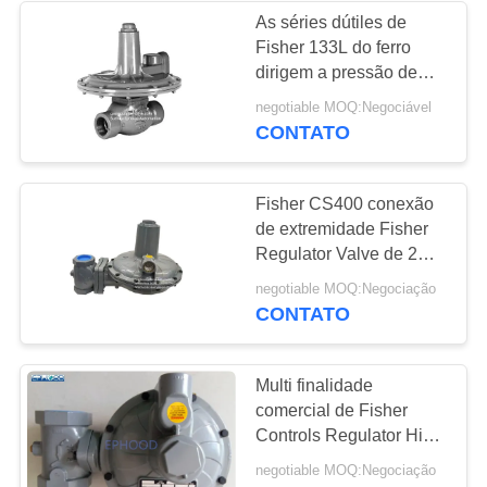
As séries dútiles de
Fisher 133L do ferro
dirigem a pressão de
gás operada que reduz
negotiable MOQ:Negociável
o regulador
CONTATO
Fisher CS400 conexão
de extremidade Fisher
Regulator Valve de 2
polegadas
negotiable MOQ:Negociação
CS400IN8EC8 usa-se
CONTATO
na caldeira de gás
Multi finalidade
comercial de Fisher
Controls Regulator High
Flexibility
negotiable MOQ:Negociação