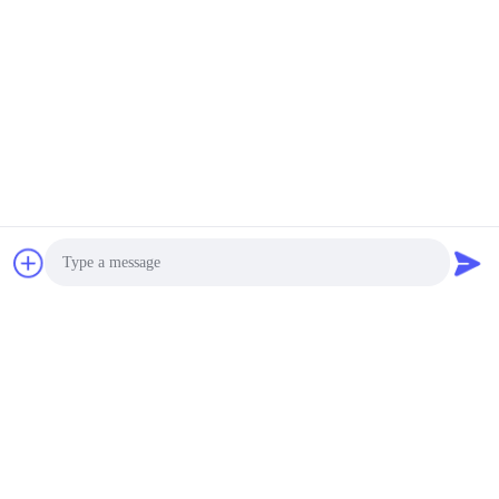
Operated a mola para a
caldeira de gás
negotiable MOQ:Negociação
CONTATO
Entrada modelo de
Fisher Gas Regulator
627 dútiles Pressure
Gas Regulator 250PSI
USD224-260 Each One Set MOQ:6Sets
do ferro
CONTATO
Válvula de diminuição
de alta pressão da
pressão de 64-35
Photo
modelo LPG Fisher Gas
USD165-175 Each One Set MOQ:6Sets
Regulator 64
CONTATO
Video Call
Audio Call