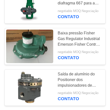
DO
diafragma 667 para a
SITE
válvula de controle
negotiable MOQ:Negociação
CONTATO
POLÍTICA
DE
Baixa pressão Fisher
Gas Regulator Industrial
PRIVACIDADE
Emerson Fisher Control
Valve
negotiable MOQ:Negociação
CONTATO
Saída de alumínio do
Positioner dos
impulsionadores de
volume 2625NS da
negotiable MOQ:Negociação
válvula de gás 2625 de
CONTATO
Fisher