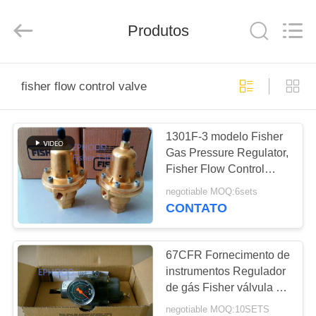
Suzhou
Ephood
Automation
Produtos
Equipment
Co.,
Ltd..
All
Rights
PARA
Reserved.
fisher flow control valve
CASA
1301F-3 modelo Fisher
PRODUTOS
Gas Pressure Regulator,
Fisher Flow Control
SOBRE
Valve
negotiable MOQ:6sets
NÓS
CONTATO
VISITA
67CFR Fornecimento de
instrumentos Regulador
À
de gás Fisher válvula de
FÁBRICA
regulação de pressão
negotiable MOQ:10SETS