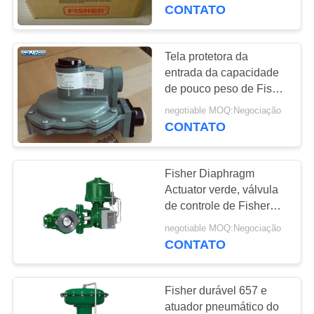
Fisher para redução de
CONTATO
pressão 67CFR-237
CONTROLE
DE
Tela protetora da
QUALIDADE
entrada da capacidade
de pouco peso de Fisher
Pressure Control Valve
negotiable MOQ:Negociação
CONTACTE-
High
CONTATO
NOS
Fisher Diaphragm
NOTÍCIAS
Actuator verde, válvula
de controle de Fisher
Gas Regulator V250
SOLICITE UM
negotiable MOQ:Negociação
CONTATO
ORÇAMENTO
Fisher durável 657 e
MAPA
atuador pneumático do