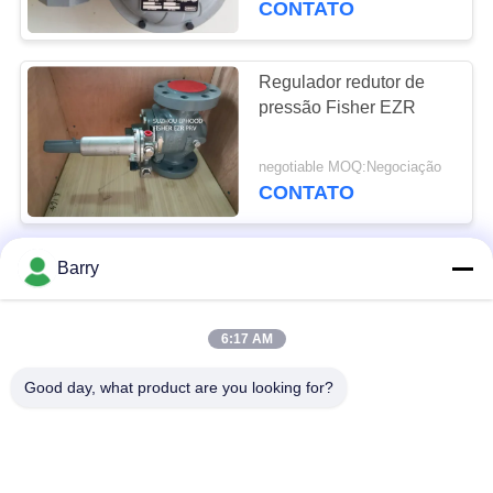
CONTATO
Regulador redutor de
pressão Fisher EZR
negotiable MOQ:Negociação
CONTATO
Modelo operado direto
Barry
de Fisher Gas Regulator
630
6:17 AM
negotiable MOQ:Negociação
CONTATO
Good day, what product are you looking for?
CS400 Fisher Gas
Regulator Direct