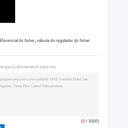
,
iferencial do fisher
válvula do regulador do fisher
pergunta diretamente para nós
(
0
/ 3000)