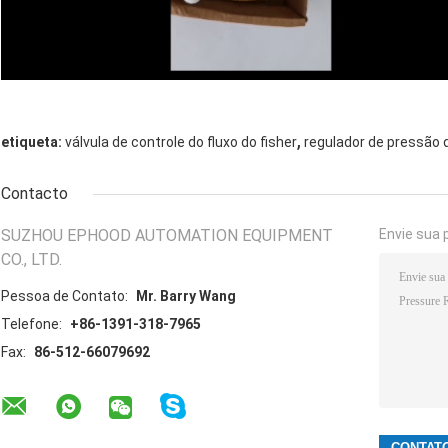
,
etiqueta:
válvula de controle do fluxo do fisher
regulador de pressão d
Contacto
SUZHOU EPHOOD AUTOMATION EQUIPMENT
Envie sua 
CO., LTD.
Pessoa de Contato:
Mr. Barry Wang
Telefone:
+86-1391-318-7965
Fax:
86-512-66079692