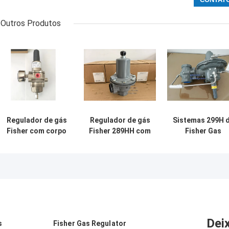
Outros Produtos
Regulador de gás
Regulador de gás
Sistemas 299H 
Fisher com corpo
Fisher 289HH com
Fisher Gas
de aço inoxidável
6,9 Bar Pressão
Pressure
e pressão de
máxima de
Regulator For d
entrada de 250
entrada 45-75 psi
americano da
psi para
longa vida do
aplicações
fogo & de gás
offshore
Dei
s
Fisher Gas Regulator