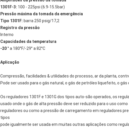
Amplitudes da pressão da tomada
1301F-3:
100 - 225psi (6.9-15.5bar)
Pressão máxima da tomada da emergência
Tipo 1301F:
barra 250 psig/17,2
Registro da pressão
Interno
Capacidades da temperatura
-20
° a 180°F/-29° a 82°C
Aplicação
Compressão, facilidades & utilidades do processo, ar da planta, contr
Pode ser usado para o gás natural, o gás de petróleo liquefeito, o gás 
Os reguladores 1301F e 1301G dos tipos auto-são operados, os regul
usado onde o gás de alta pressão deve ser reduzido para o uso como a
reguladores ou como a pressão de carregamento em reguladores pre
tipos
pode igualmente ser usada em muitas outras aplicações como regulad