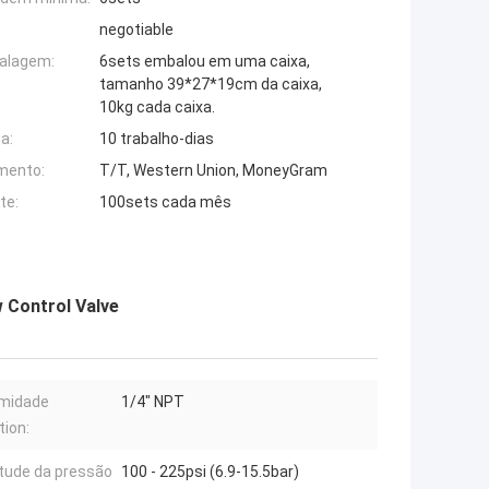
negotiable
alagem:
6sets embalou em uma caixa,
tamanho 39*27*19cm da caixa,
10kg cada caixa.
a:
10 trabalho-dias
mento:
T/T, Western Union, MoneyGram
te:
100sets cada mês
 Control Valve
emidade
1/4" NPT
ion:
tude da pressão
100 - 225psi (6.9-15.5bar)