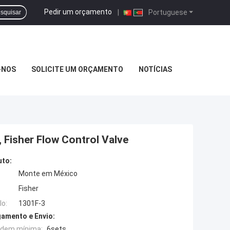
Pedir um orçamento
|
Portuguese
squisar
-NOS
SOLICITE UM ORÇAMENTO
NOTÍCIAS
 Fisher Flow Control Valve
uto:
Monte em México
Fisher
o:
1301F-3
amento e Envio:
rdem mínima:
6sets