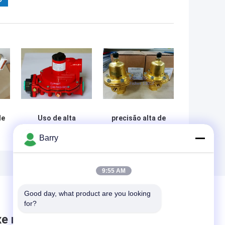
de
Uso de alta
precisão alta de
pressão vermelho
6000psi Fisher
Barry
do regulador do
Controls Propane
o
gás de Fisher
Regulator 1301F
R622H LPG da cor
para a
para cozinhar,
compressão
9:55 AM
longa vida
Good day, what product are you looking 
for?
xe mensagem