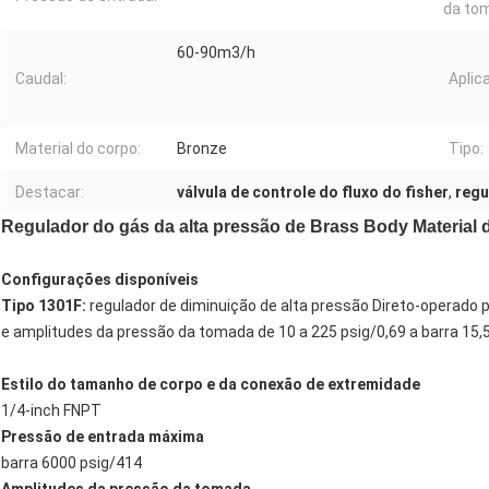
da to
60-90m3/h
Caudal:
Aplic
Material do corpo:
Bronze
Tipo:
Destacar:
válvula de controle do fluxo do fisher
,
regu
Regulador do gás da alta pressão de Brass Body Material 
Configurações disponíveis
Tipo 1301F:
regulador de diminuição de alta pressão Direto-operado 
e amplitudes da pressão da tomada de 10 a 225 psig/0,69 a barra 15,
Estilo do tamanho de corpo e da conexão de extremidade
1/4-inch FNPT
Pressão de entrada máxima
barra 6000 psig/414