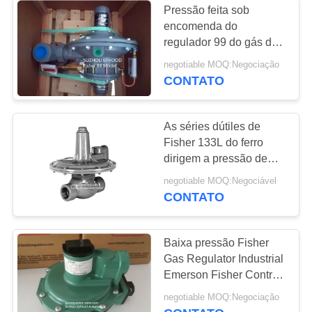
Pressão feita sob
encomenda do
regulador 99 do gás de
Fisher que reduz o
negotiable MOQ:Negociação
regulador com piloto
CONTATO
As séries dútiles de
Fisher 133L do ferro
dirigem a pressão de
gás operada que reduz
negotiable MOQ:Negociável
o regulador
CONTATO
Baixa pressão Fisher
Gas Regulator Industrial
Emerson Fisher Control
Valve
negotiable MOQ:Negociação