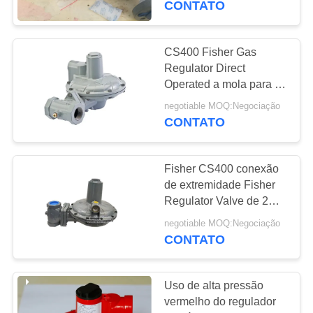
CONTATO
Fisher para calefatores e
caldeiras ateados fogo
CS400 Fisher Gas
Regulator Direct
Operated a mola para a
caldeira de gás
negotiable MOQ:Negociação
CONTATO
Fisher CS400 conexão
de extremidade Fisher
Regulator Valve de 2
polegadas
negotiable MOQ:Negociação
CS400IN8EC8 usa-se
CONTATO
na caldeira de gás
Uso de alta pressão
vermelho do regulador