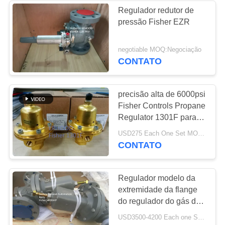
Regulador redutor de
pressão Fisher EZR
negotiable MOQ:Negociação
CONTATO
precisão alta de 6000psi
Fisher Controls Propane
Regulator 1301F para a
compressão
USD275 Each One Set MOQ:6Sets
CONTATO
Regulador modelo da
extremidade da flange
do regulador do gás do
modelo da válvula de
USD3500-4200 Each one Set MOQ:Negociação
gás 95 MR95HP de