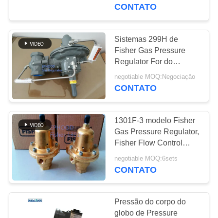
regulador de pressão
CONTATO
diferencial de Fisher
CONTROLE
DE
Sistemas 299H de
QUALIDADE
Fisher Gas Pressure
Regulator For do
americano da longa vida
negotiable MOQ:Negociação
CONTACTE-
do fogo & de gás
CONTATO
NOS
1301F-3 modelo Fisher
NOTÍCIAS
Gas Pressure Regulator,
Fisher Flow Control
Valve
SOLICITE UM
negotiable MOQ:6sets
CONTATO
ORÇAMENTO
Pressão do corpo do
MAPA
globo de Pressure