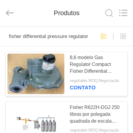
Suzhou
Ephood
Automation
Produtos
Equipment
Co.,
Ltd..
All
Rights
PARA
Reserved.
fisher differential pressure regulator
CASA
8,6 modelo Gas
PRODUTOS
Regulator Compact
Fisher Differential
SOBRE
Pressure Regulator de
negotiable MOQ:Negociação
Fisher HSR da barra
NÓS
CONTATO
VISITA
Fisher R622H-DGJ 250
libras por polegada
À
quadrada de escala
FÁBRICA
opcional da mola do
negotiable MOQ:Negociação