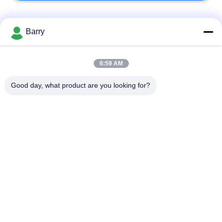
Categorias populares
Todos
Barry
Regulador de
6:59 AM
Fisher Gas Regulator
pressão do gás
Good day, what product are you looking for?
Transmissor de
Armadilha de vapor
pressão diferencial
de DSC
Válvula de bola de
válvula de porta da
aço inoxidável
água
válvula de globo de
válvula de borboleta
aço inoxidável
da água