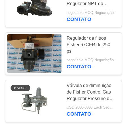
DO
Regulator NPT do
SITE
modelo de Fisher HSR
negotiable MOQ:Negociação
de 1 polegada que
CONTATO
reduz o regulador
POLÍTICA
DE
Regulador de filtros
Fisher 67CFR de 250
PRIVACIDADE
psi
negotiable MOQ:Negociação
CONTATO
Válvula de diminuição
de Fisher Control Gas
Regulator Pressure da
extremidade da flange
USD 2000-3000 Each Set MOQ:1set
de Fisher 299H
CONTATO