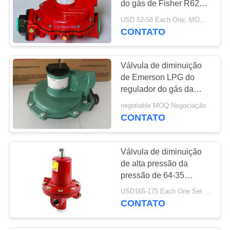
do gás de Fisher R622H
LPG da cor para
USD 52-58 Each One. MOQ:10SETS
cozinhar, longa vida
CONTATO
Válvula de diminuição
de Emerson LPG do
regulador do gás da
baixa pressão de Fisher
negotiable MOQ:Negociação
Brand R622
CONTATO
Válvula de diminuição
de alta pressão da
pressão de 64-35
modelo LPG Fisher Gas
USD165-175 Each One Set MOQ:6Sets
Regulator 64
CONTATO