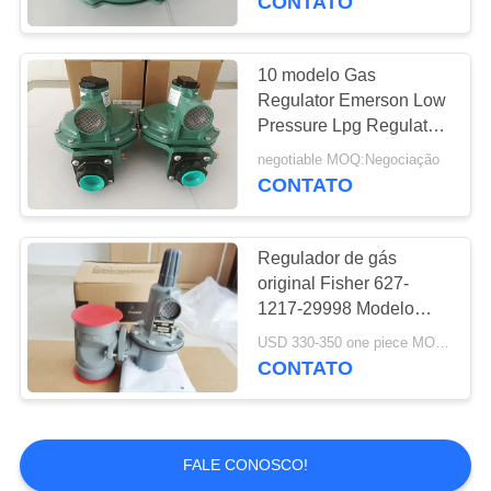
CONTATO
10 modelo Gas
Regulator Emerson Low
Pressure Lpg Regulator
da libra por polegada
negotiable MOQ:Negociação
quadrada R622-DFG
CONTATO
Fisher R622
Regulador de gás
original Fisher 627-
1217-29998 Modelo
GPL 2 polegadas NPT
USD 330-350 one piece MOQ:Negociação
Conexão final
CONTATO
FALE CONOSCO!