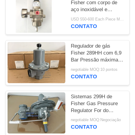
DO
Fisher com corpo de
aço inoxidável e
SITE
pressão de entrada de
USD 550-600 Each Piece MOQ:10SETS
250 psi para
CONTATO
POLÍTICA
aplicações offshore
DE
Regulador de gás
PRIVACIDADE
Fisher 289HH com 6,9
Bar Pressão máxima
de entrada 45-75 psi
negotiable MOQ:10 pontos
CONTATO
Sistemas 299H de
Fisher Gas Pressure
Regulator For do
americano da longa
negotiable MOQ:Negociação
vida do fogo & de gás
CONTATO