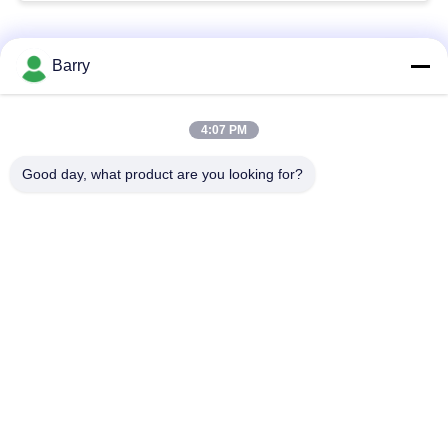
Categorias populares
Todos
Barry
Regulador de
4:07 PM
Fisher Gas Regulator
pressão do gás
Good day, what product are you looking for?
Transmissor de
Armadilha de vapor
pressão diferencial
de DSC
Válvula de bola de
válvula de porta da
aço inoxidável
água
válvula de globo de
válvula de borboleta
aço inoxidável
da água